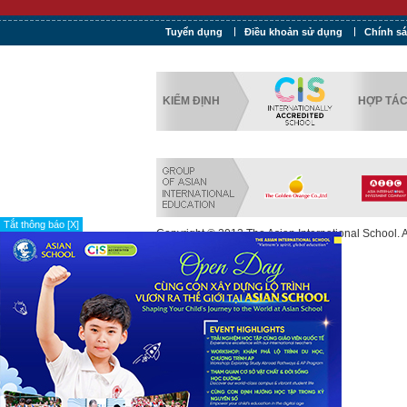
Tuyển dụng
Điều khoản sử dụng
Chính s
KIỂM ĐỊNH
HỢP TÁ
Tắt thông báo [X]
Copyright © 2013 The Asian International School. Al