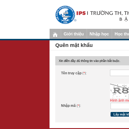
Giới thiệu
Nhập học
Học th
Quên mật khẩu
Xin điền đầy đủ thông tin vào phần bắt buộc.
Tên truy cập
(
):
*
Hình ảnh m
Nhập mã
(
):
*