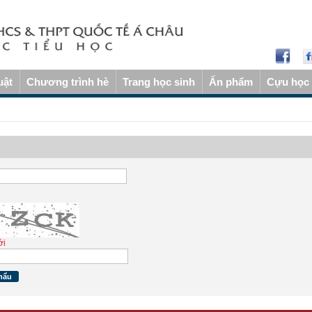
uật
Chương trình hè
Trang học sinh
Ấn phẩm
Cựu học 
ới