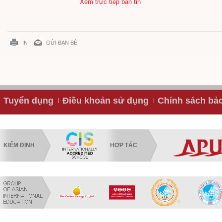
Xem trực tiếp bản tin
IN
GỬI BẠN BÈ
Tuyển dụng
Điều khoản sử dụng
Chính sách bả
KIỂM ĐỊNH
HỢP TÁC