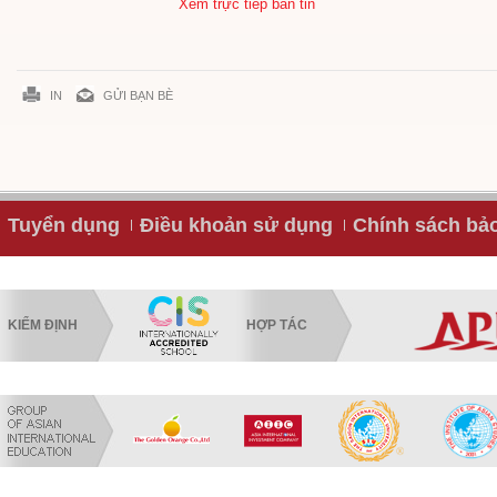
Xem trực tiếp bản tin
IN
GỬI BẠN BÈ
Tuyển dụng
Điều khoản sử dụng
Chính sách bả
KIỂM ĐỊNH
HỢP TÁC