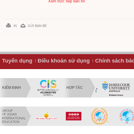
Xem trực tiếp bản tin
IN
GỬI BẠN BÈ
Tuyển dụng
Điều khoản sử dụng
Chính sách bả
KIỂM ĐỊNH
HỢP TÁC