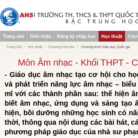
Trang chủ
Giới thiệu
Đăng ký nhập học
Học thuật
Chươ
Trang chủ
Học thuật
Chương trình học
Chương trình Giáo dục Quốc gia
Môn Âm nhạc - Khối THPT - C
- Giáo dục âm nhạc tạo cơ hội cho họ
và phát triển năng lực âm nhạc – biểu
mĩ với các thành phần sau: thể hiện â
biết âm nhạc, ứng dụng và sáng tạo 
hiện, bồi dưỡng những học sinh có n
thời, thông qua nội dung các bài hát, 
phương pháp giáo dục của nhà sư phạ