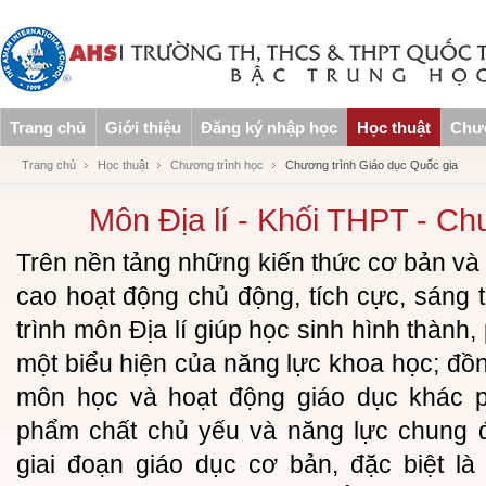
Trang chủ
Giới thiệu
Đăng ký nhập học
Học thuật
Chươ
Trang chủ
Học thuật
Chương trình học
Chương trình Giáo dục Quốc gia
Môn Địa lí - Khối THPT - Ch
Trên nền tảng những kiến thức cơ bản v
cao hoạt động chủ động, tích cực, sáng
trình môn Địa lí giúp học sinh hình thành, 
một biểu hiện của năng lực khoa học; đồ
môn học và hoạt động giáo dục khác ph
phẩm chất chủ yếu và năng lực chung đ
giai đoạn giáo dục cơ bản, đặc biệt là