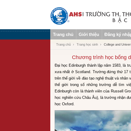
Trang chủ
Giới thiệu
Đăng ký nhậ
Trang chủ
Trang học sinh
College and Univer
Chương trình học bổng dà
Đại học Edinburgh thành lập năm 1583, là tr
xưa nhất ở Scotland. Trường đứng thứ 17 t
trên thế giới về đào tạo nghệ thuật và nhâ
thế giới trong số những trường dễ tìm việ
Edinburgh còn là thành viên của Russell Gr
học nghiên cứu Châu Âu), là trường nhận đư
học Oxford.