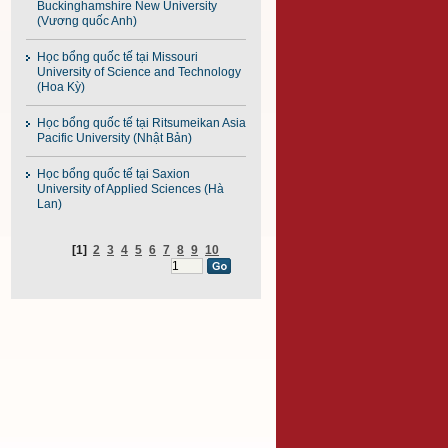
Buckinghamshire New University
(Vương quốc Anh)
Học bổng quốc tế tại Missouri
University of Science and Technology
(Hoa Kỳ)
Học bổng quốc tế tại Ritsumeikan Asia
Pacific University (Nhật Bản)
Học bổng quốc tế tại Saxion
University of Applied Sciences (Hà
Lan)
[1]
2
3
4
5
6
7
8
9
10