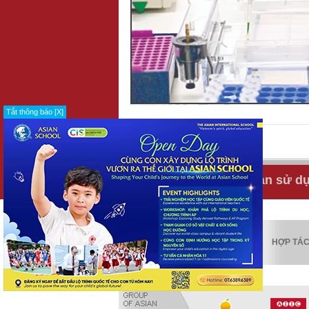
Tắt thông báo [X]
IN
GỬI BẠN BÈ
Tuyển dụng
Điều khoản sử d
KIỂM ĐỊNH
HỢP TÁ