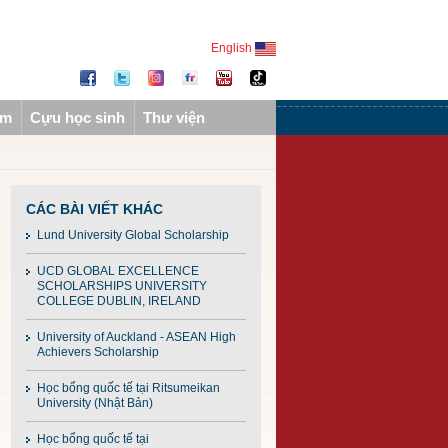
English
ẩm
Cựu học sinh
Thư viện
CÁC BÀI VIẾT KHÁC
Lund University Global Scholarship
UCD GLOBAL EXCELLENCE
SCHOLARSHIPS UNIVERSITY
COLLEGE DUBLIN, IRELAND
University of Auckland - ASEAN High
Achievers Scholarship
Học bổng quốc tế tại Ritsumeikan
University (Nhật Bản)
Học bổng quốc tế tại