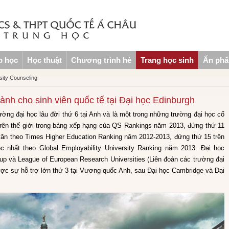
p học
Học thuật
Chương trình hè
Trang học sinh
Ấn ph
sity Counseling
nh cho sinh viên quốc tế tại Đại học Edinburgh
ường đại học lâu đời thứ 6 tại Anh và là một trong những trường đại học cổ
rên thế giới trong bảng xếp hạng của QS Rankings năm 2013, đứng thứ 11
n văn theo Times Higher Education Ranking năm 2012-2013, đứng thứ 15 trên
c nhất theo Global Employability University Ranking năm 2013. Đại học
oup và League of European Research Universities (Liên đoàn các trường đại
ợc sự hỗ trợ lớn thứ 3 tại Vương quốc Anh, sau Đại học Cambridge và Đại