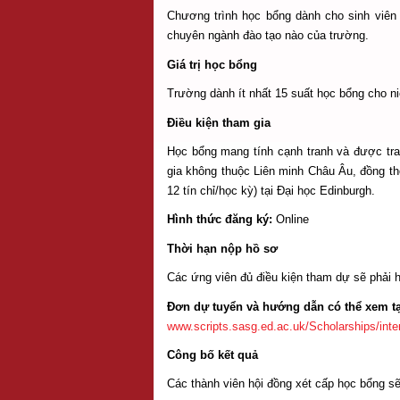
Chương trình học bổng dành cho sinh viên
chuyên ngành đào tạo nào của trường.
Giá trị học bổng
Trường dành ít nhất 15 suất học bổng cho ni
Điều kiện tham gia
Học bổng mang tính cạnh tranh và được trao
gia không thuộc Liên minh Châu Âu, đồng th
12 tín chỉ/học kỳ) tại Đại học Edinburgh.
Hình thức đăng ký:
Online
Thời hạn nộp hồ sơ
Các ứng viên đủ điều kiện tham dự sẽ phải 
Đơn dự tuyển và hướng dẫn có thể xem tạ
www.scripts.sasg.ed.ac.uk/Scholarships/inter
Công bố kết quả
Các thành viên hội đồng xét cấp học bổng 