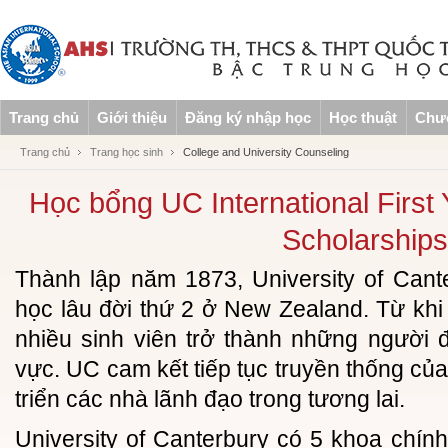
Trang chủ
Giới thiệu
Đăng ký nhập học
Học thuật
Chươ
Trang chủ
Trang học sinh
College and University Counseling
Học bổng UC International First
Scholarships
Thành lập năm 1873, University of Cant
học lâu đời thứ 2 ở New Zealand. Từ khi 
nhiều sinh viên trở thành những người 
vực. UC cam kết tiếp tục truyền thống của
triển các nhà lãnh đạo trong tương lai.
University of Canterbury có 5 khoa chính