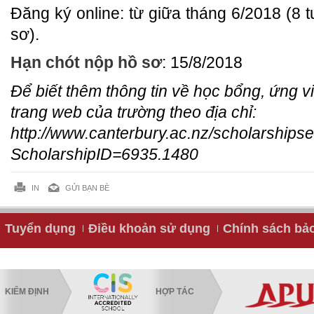
Đăng ký online: từ giữa tháng 6/2018 (8 
sơ).
Hạn chót nộp hồ sơ
: 15/8/2018
Để biết thêm thông tin về học bổng, ứng v
trang web của trường theo địa chỉ:
http://www.canterbury.ac.nz/scholarships
ScholarshipID=6935.1480
IN
GỬI BẠN BÈ
Tuyển dụng
Điều khoản sử dụng
Chính sách bả
KIỂM ĐỊNH
HỢP TÁC