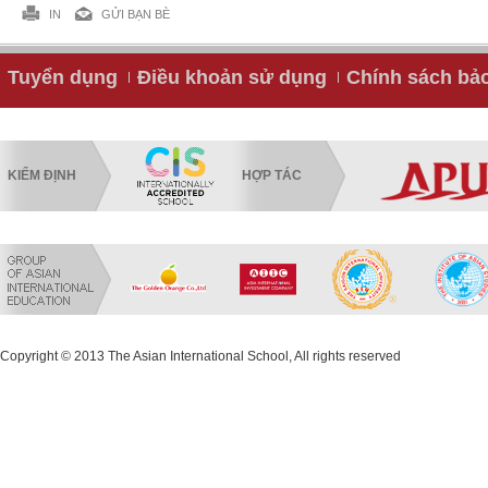
IN
GỬI BẠN BÈ
Tuyển dụng
Điều khoản sử dụng
Chính sách bả
KIỂM ĐỊNH
HỢP TÁC
Copyright © 2013 The Asian International School, All rights reserved