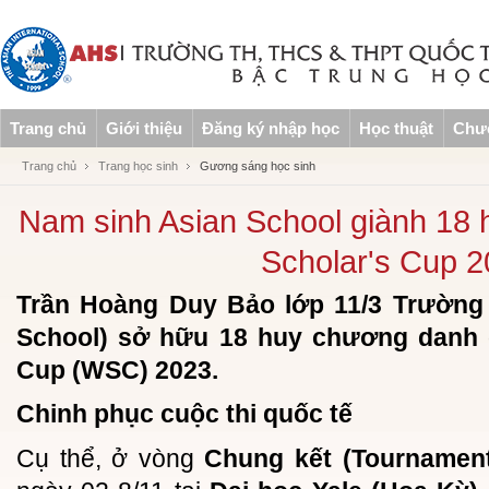
Trang chủ
Giới thiệu
Đăng ký nhập học
Học thuật
Chươ
Trang chủ
Trang học sinh
Gương sáng học sinh
Nam sinh Asian School giành 18
Scholar's Cup 
Trần Hoàng Duy Bảo lớp 11/3 Trường
School) sở hữu 18 huy chương danh g
Cup (WSC) 2023.
Chinh phục cuộc thi quốc tế
Cụ thể, ở vòng
Chung kết (Tournamen