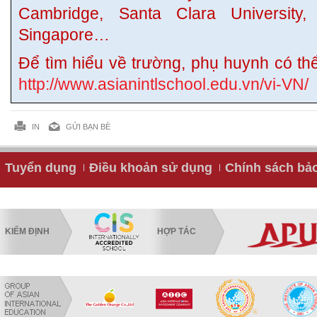
Cambridge, Santa Clara University, 
Singapore…
Để tìm hiểu về trường, phụ huynh có thể
http://www.asianintlschool.edu.vn/vi-VN/
IN
GỬI BẠN BÈ
Tuyển dụng
Điều khoản sử dụng
Chính sách bả
KIỂM ĐỊNH
HỢP TÁC