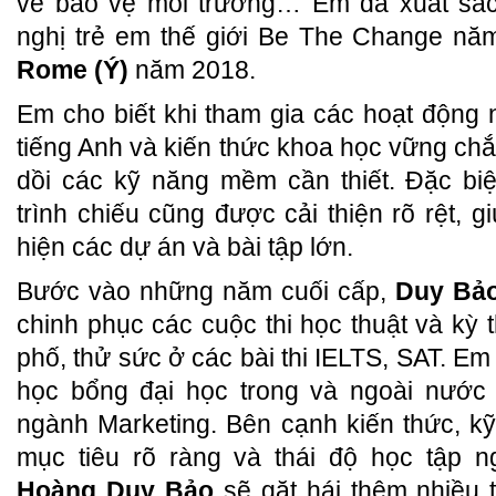
về bảo vệ môi trường… Em đã xuất sắ
nghị trẻ em thế giới Be The Change nă
Rome (Ý)
năm 2018.
Em cho biết khi tham gia các hoạt động n
tiếng Anh và kiến thức khoa học vững chắ
dồi các kỹ năng mềm cần thiết. Đặc biệt
trình chiếu cũng được cải thiện rõ rệt, g
hiện các dự án và bài tập lớn.
Bước vào những năm cuối cấp,
Duy Bả
chinh phục các cuộc thi học thuật và kỳ t
phố, thử sức ở các bài thi IELTS, SAT. Em
học bổng đại học trong và ngoài nước 
ngành Marketing. Bên cạnh kiến thức, k
mục tiêu rõ ràng và thái độ học tập n
Hoàng Duy Bảo
sẽ gặt hái thêm nhiều 