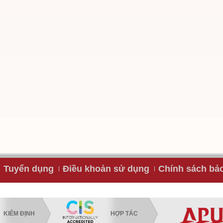
Tuyển dụng
Điều khoản sử dụng
Chính sách bả
KIỂM ĐỊNH
HỢP TÁC