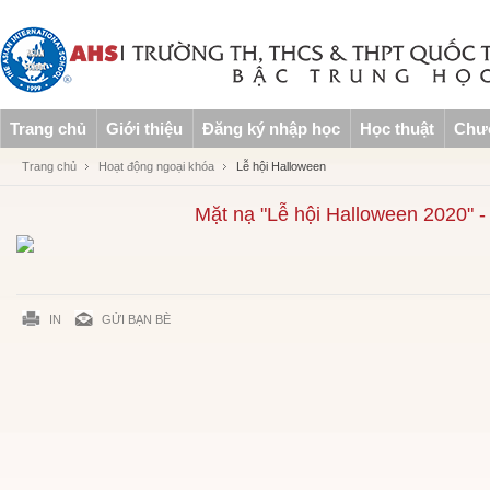
Trang chủ
Giới thiệu
Đăng ký nhập học
Học thuật
Chươ
Trang chủ
Hoạt động ngoại khóa
Lễ hội Halloween
Mặt nạ "Lễ hội Halloween 2020" -
IN
GỬI BẠN BÈ