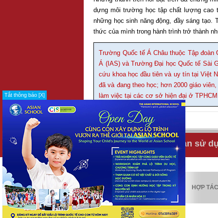
dựng môi trường học tập chất lượng cao th
những học sinh năng động, đầy sáng tạo. T
thức của mình trong hành trình trở thành n
Trường Quốc tế Á Châu thuộc Tập đoàn G
Á (IAS) và Trường Đại học Quốc tế Sài Gò
cứu khoa học đầu tiên và uy tín tại Việ
đã và đang theo học; hơn 2000 giáo viên,
Tắt thông báo [X]
làm việc tại các cơ sở hiện đại ở TPHCM
IN
GỬI BẠN BÈ
Tuyển dụng
Điều khoản sử d
KIỂM ĐỊNH
HỢP TÁ