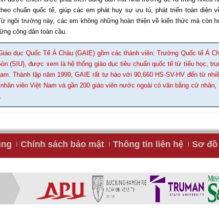
eo chuẩn quốc tế, giúp các em phát huy sự ưu tú, phát triển toàn diện về
ừ ngôi trường này, các em không những hoàn thiện về kiến thức mà còn hoàn
hững công dân toàn cầu.
iáo dục Quốc Tế Á Châu (GAIE) gồm các thành viên: Trường Quốc tế Á Ch
n (SIU), được xem là hệ thống giáo dục tiêu chuẩn quốc tế từ tiểu học, tru
t Nam. Thành lập năm 1999, GAIE rất tự hào với 90,660 HS-SV-HV đến từ nhi
 nhân viên Việt Nam và gần 200 giáo viên nước ngoài có văn bằng cử nhân, th
.
ụng
Chính sách bảo mật
Thông tin liên hệ
Sơ đồ 
C