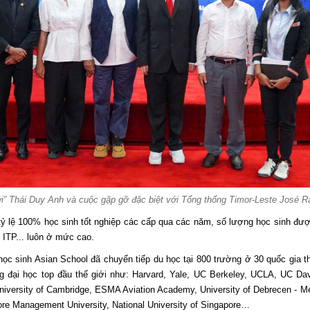
iới” Thái Duy Anh và cuộc gặp gỡ đặc biệt với Tổng thống Timor-Leste José 
tỷ lệ 100% học sinh tốt nghiệp các cấp qua các năm, số lượng học sinh được
ITP... luôn ở mức cao.
ọc sinh Asian School đã chuyển tiếp du học tại 800 trường ở 30 quốc gia t
 đại học top đầu thế giới như: Harvard, Yale, UC Berkeley, UCLA, UC Davis
 University of Cambridge, ESMA Aviation Academy, University of Debrecen - M
ore Management University, National University of Singapore…