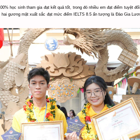
00% học sinh tham gia đạt kết quả tốt, trong đó nhiều em đạt điểm tuyệt đố
 hai gương mặt xuất sắc đạt mức điểm IELTS 8.5 ấn tượng là Đào Gia Lư