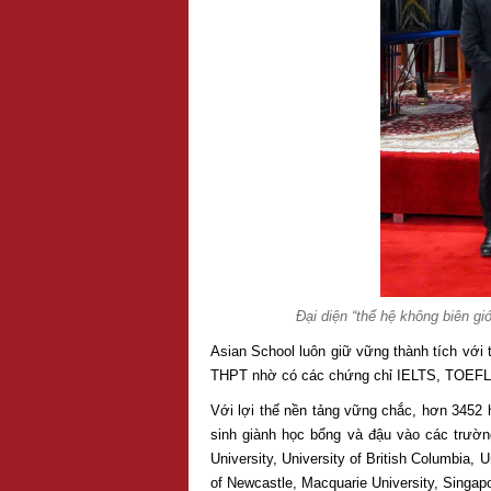
Đại diện “thế hệ không biên g
Asian School luôn giữ vững thành tích với 
THPT nhờ có các chứng chỉ IELTS, TOEFL 
Với lợi thế nền tảng vững chắc, hơn 3452 h
sinh giành học bổng và đậu vào các trường
University, University of British Columbia,
of Newcastle, Macquarie University, Singap