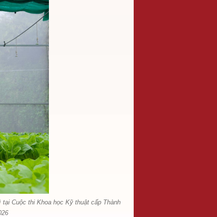
hì tại Cuộc thi Khoa học Kỹ thuật cấp Thành
026