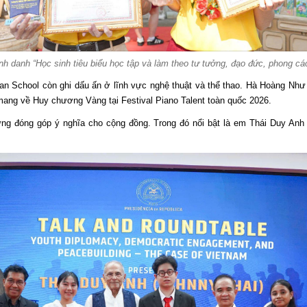
h danh “Học sinh tiêu biểu học tập và làm theo tư tưởng, đạo đức, phong c
ian School còn ghi dấu ấn ở lĩnh vực nghệ thuật và thể thao. Hà Hoàng Như
mang về Huy chương Vàng tại Festival Piano Talent toàn quốc 2026.
ng đóng góp ý nghĩa cho cộng đồng. Trong đó nổi bật là em Thái Duy An