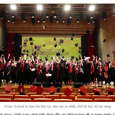
Asian School tự hào khi liên tục đào tạo ra nhiều thế hệ học trò tài năng
inh được chiến lược phát triển đúng đắn mà Nhà trường đề ra trong nhiều