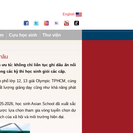
English
ẩm
Cựu học sinh
Thư viện
Châu
ưu tú: không chỉ liên tục ghi dấu ấn nổi
ng các kỳ thi học sinh giỏi các cấp.
nh phố lớp 12, 13 giải Olympic TPHCM, cùng
chất lượng giảng dạy cũng như khả năng phát
25-2026, học sinh Asian School đã xuất sắc
 được lựa chọn tham gia vòng tuyển chọn dự
ch của xã hội và môi trường hiện đại.