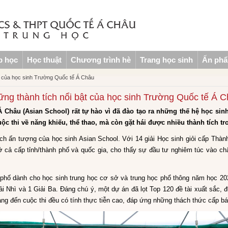
p học
Học thuật
Chương trình hè
Trang học sinh
Ấn ph
t của học sinh Trường Quốc tế Á Châu
ng thành tích nổi bật của học sinh Trường Quốc tế Á 
hâu (Asian School) rất tự hào vì đã đào tạo ra những thế hệ học sinh 
ộc thi về năng khiếu, thể thao, mà còn gặt hái được nhiều thành tích tro
ch ấn tượng của học sinh Asian School. Với 14 giải Học sinh giỏi cấp Thà
E ở cả cấp tỉnh/thành phố và quốc gia, cho thấy sự đầu tư nghiêm túc vào 
phố dành cho học sinh trung học cơ sở và trung học phổ thông năm học 20
i Nhì và 1 Giải Ba. Đáng chú ý, một dự án đã lọt Top 120 đề tài xuất sắc,
ng đến cuộc thi đều có tính thực tiễn cao, đáp ứng những thách thức cấp bá