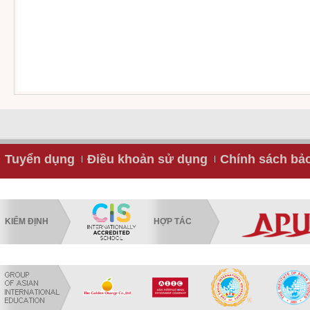
Tuyển dụng
Điều khoản sử dụng
Chính sách bả
KIỂM ĐỊNH
HỢP TÁC