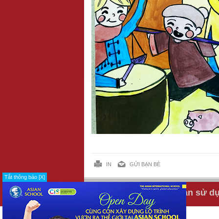
IN
GỬI BẠN BÈ
Tắt thông báo [X]
Tuyển dụng
Điều khoản sử d