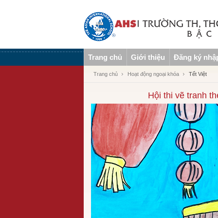
Trang chủ
Giới thiệu
Đăng ký nhậ
Trang chủ
Hoạt động ngoại khóa
Tết Việt
Hội thi vẽ tranh t