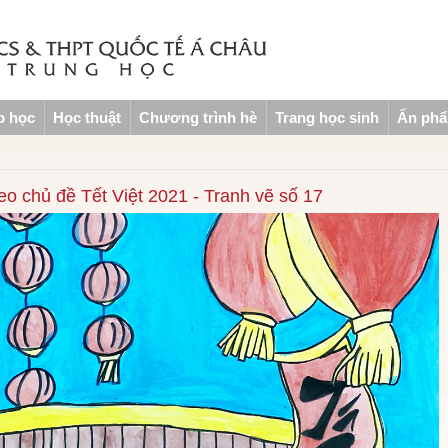
p học
Học thuật
Chương trình hè
Trang học sinh
Ấn ph
heo chủ đề Tết Việt 2021 - Tranh vẽ số 17