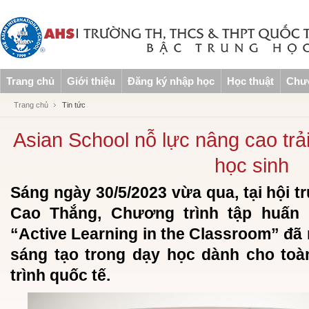
Trang chủ
Giới thiệu
Đăng ký nhập học
Học thuật
Chươ
Trang chủ
Tin tức
Asian School nỗ lực nâng cao trả
học sinh
Sáng ngày 30/5/2023 vừa qua, tại hội t
Cao Thắng, Chương trình tập huấn 
“Active Learning in the Classroom” đã
sáng tạo trong dạy học dành cho toà
trình quốc tế.