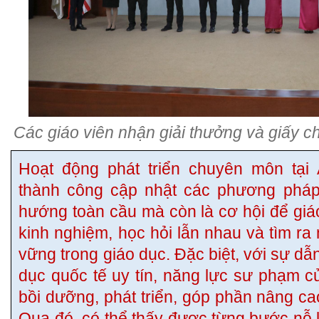
Các giáo viên nhận giải thưởng và giấy 
Hoạt động phát triển chuyên môn tại 
thành công cập nhật các phương pháp
hướng toàn cầu mà còn là cơ hội để giá
kinh nghiệm, học hỏi lẫn nhau và tìm 
vững trong giáo dục. Đặc biệt, với sự dẫ
dục quốc tế uy tín, năng lực sư phạm c
bồi dưỡng, phát triển, góp phần nâng ca
Qua đó, có thể thấy được từng bước nỗ l