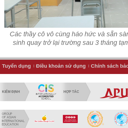
Các thầy cô vô cùng háo hức và sẵn s
sinh quay trở lại trường sau 3 tháng tạ
Tuyển dụng
Điều khoản sử dụng
Chính sách bả
KIỂM ĐỊNH
HỢP TÁC