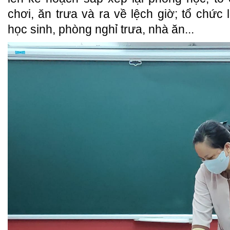
chơi, ăn trưa và ra về lệch giờ; tổ chức
học sinh, phòng nghỉ trưa, nhà ăn...