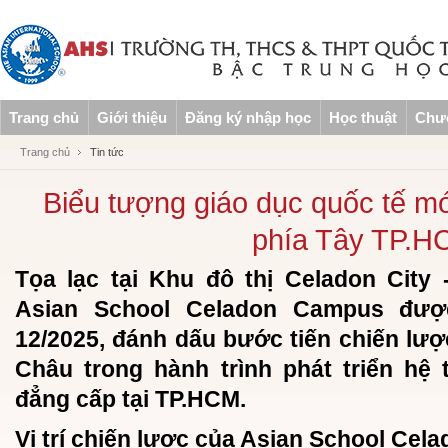
Trang chủ
Giới thiệu
Đăng ký nhập học
Học thuật
Chươ
Trang chủ
Tin tức
Biểu tượng giáo dục quốc tế mới 
phía Tây TP.H
Tọa lạc tại Khu đô thị Celadon City
Asian School Celadon Campus đượ
12/2025, đánh dấu bước tiến chiến lư
Châu trong hành trình phát triển hệ
đẳng cấp tại TP.HCM.
Vị trí chiến lược của Asian School Ce