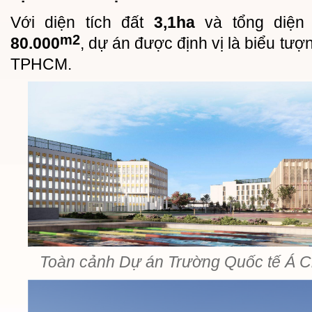
Với diện tích đất
3,1ha
và tổng diện 
m2
80.000
, dự án được định vị là biểu tượ
TPHCM.
Toàn cảnh Dự án Trường Quốc tế Á 