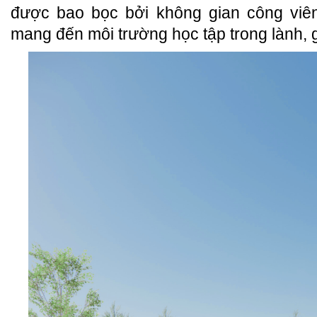
được bao bọc bởi không gian công viê
mang đến môi trường học tập trong lành, g