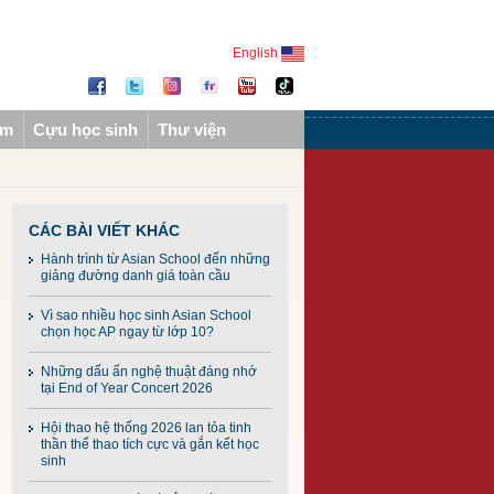
English
ẩm
Cựu học sinh
Thư viện
CÁC BÀI VIẾT KHÁC
Hành trình từ Asian School đến những
giảng đường danh giá toàn cầu
Vì sao nhiều học sinh Asian School
chọn học AP ngay từ lớp 10?
Những dấu ấn nghệ thuật đáng nhớ
tại End of Year Concert 2026
Hội thao hệ thống 2026 lan tỏa tinh
thần thể thao tích cực và gắn kết học
sinh