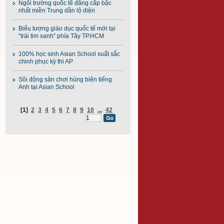
Ngôi trường quốc tế đẳng cấp bậc
nhất miền Trung dần lộ diện
Biểu tượng giáo dục quốc tế mới tại
“trái tim xanh” phía Tây TP.HCM
100% học sinh Asian School xuất sắc
chinh phục kỳ thi AP
Sôi động sân chơi hùng biện tiếng
Anh tại Asian School
[1]
2
3
4
5
6
7
8
9
10
...
42