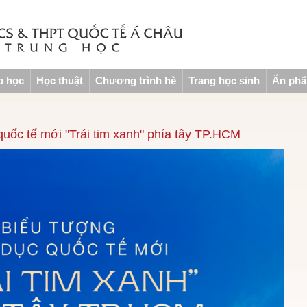
p học
Học thuật
Chương trình hè
Trang học sinh
Ấn ph
quốc tế mới "Trái tim xanh" phía tây TP.HCM