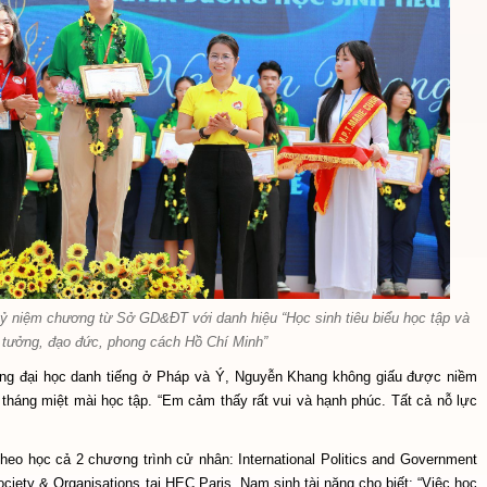
ỷ niệm chương từ Sở GD&ĐT với danh hiệu “Học sinh tiêu biểu học tập và
 tưởng, đạo đức, phong cách Hồ Chí Minh”
ờng đại học danh tiếng ở Pháp và Ý, Nguyễn Khang không giấu được niềm
 tháng miệt mài học tập. “Em cảm thấy rất vui và hạnh phúc. Tất cả nỗ lực
.
theo học cả 2 chương trình cử nhân: International Politics and Government
ociety & Organisations tại HEC Paris. Nam sinh tài năng cho biết: “Việc học