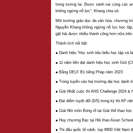
trong tương lai. Được sánh vai cùng các a
không ngừng nỗ lực”, Khang chia sẻ.
Môi trường giáo dục đa văn hóa, chương trì
Nguyễn Khang không ngừng nỗ lực học tập, 
gặt hái được nhiều thành công hơn nữa trên
Thành tích nổi bật:
● Danh hiệu “Học sinh tiêu biểu học tập và 
● 11 năm liền đạt danh hiệu học sinh Giỏi (
● Bằng DELF B1 tiếng Pháp năm 2023
● Trúng tuyển vào hai trường đại học danh t
● Giải Nhất cuộc thi AHS Challenge 2024 & 
● Đạt điểm tuyệt đối (5/5) trong kỳ thi AP
● Giải Nhì môn Bóng rổ tại Giải thể thao h
● Huy chương Bạc tại Hội thao Asian Schoo
● Thi đấu quốc tế rubik, top #800 Việt Nam 