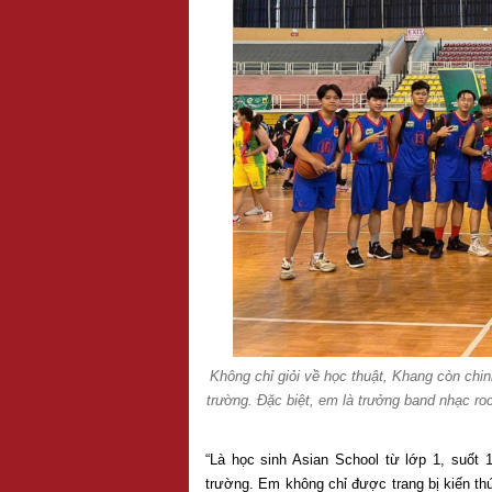
Không chỉ giỏi về học thuật, Khang còn chi
trường. Đặc biệt, em là trưởng band nhạc roc
“Là học sinh Asian School từ lớp 1, suốt
trường. Em không chỉ được trang bị kiến th