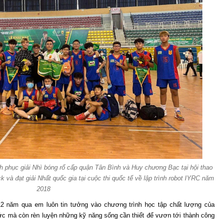
nh phục giải Nhì bóng rổ cấp quận Tân Bình và Huy chương Bạc tại hội thao
k và đạt giải Nhất quốc gia tại cuộc thi quốc tế về lập trình robot IYRC năm
2018
 12 năm qua em luôn tin tưởng vào chương trình học tập chất lượng của
ức mà còn rèn luyện những kỹ năng sống cần thiết để vươn tới thành công