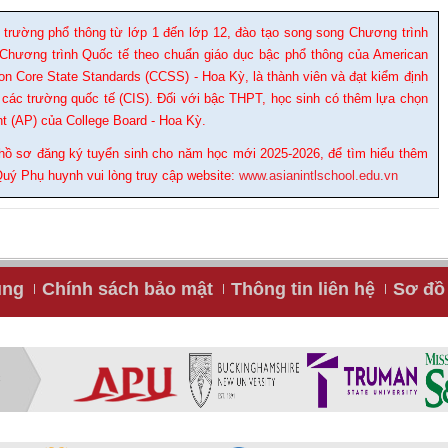
 trường phổ thông từ lớp 1 đến lớp 12, đào tạo song song Chương trình
Chương trình Quốc tế theo chuẩn giáo dục bậc phổ thông của American
Core State Standards (CCSS) - Hoa Kỳ, là thành viên và đạt kiểm định
 các trường quốc tế (CIS). Đối với bậc THPT, học sinh có thêm lựa chọn
t (AP) của College Board - Hoa Kỳ.
ồ sơ đăng ký tuyển sinh cho năm học mới 2025-2026, để tìm hiểu thêm
Quý Phụ huynh vui lòng truy cập website:
www.asianintlschool.edu.vn
ụng
Chính sách bảo mật
Thông tin liên hệ
Sơ đồ 
C