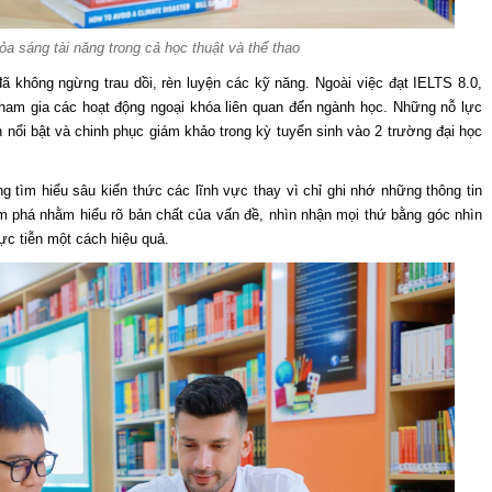
a sáng tài năng trong cả học thuật và thể thao
 không ngừng trau dồi, rèn luyện các kỹ năng. Ngoài việc đạt IELTS 8.0,
tham gia các hoạt động ngoại khóa liên quan đến ngành học. Những nỗ lực
 nổi bật và chinh phục giám khảo trong kỳ tuyển sinh vào 2 trường đại học
 tìm hiểu sâu kiến thức các lĩnh vực thay vì chỉ ghi nhớ những thông tin
ám phá nhằm hiểu rõ bản chất của vấn đề, nhìn nhận mọi thứ bằng góc nhìn
ực tiễn một cách hiệu quả.