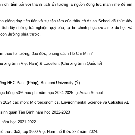
nh chị tiền bối với thành tích ấn tượng là nguồn động lực mạnh mẽ để em
nh giảng dạy tiên tiến và sự tận tâm của thầy cô Asian School đã thúc đẩy
tích lũy những trải nghiệm quý báu, tự tin chinh phục ước mơ du học và
 con đường phía trước.
làm theo tư tưởng, đạo đức, phong cách Hồ Chí Minh”
Chương trình Việt Nam) & Excellent (Chương trình Quốc tế)
iếng HEC Paris (Pháp), Bocconi University (Ý)
học bổng 50% học phí năm học 2024-2025 tại Asian School
 năm 2024 các môn: Microeconomics, Environmental Science và Calculus AB
ọc sinh quận Tân Bình năm học 2022-2023
l năm học 2021-2022
thể thức 3x3, top #600 Việt Nam thể thức 2x2 năm 2024.