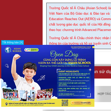
Trường Quốc tế Á Châu (Asian School) là
Việt Nam của Bộ Giáo dục & Đào tạo và 
Education Reaches Out (AERO) và Common 
chất lượng giáo dục quốc tế của Hội đồng
theo học chương trình Advanced Placemen
Trường Quốc tế Á Châu chính thức nhận h
Tắt thông báo [X]
thông tin của trường và hồ sơ tuyển sinh 
IN
GỬI BẠN BÈ
Tuyển dụng
Điều khoản sử d
KIỂM ĐỊNH
HỢP TÁ