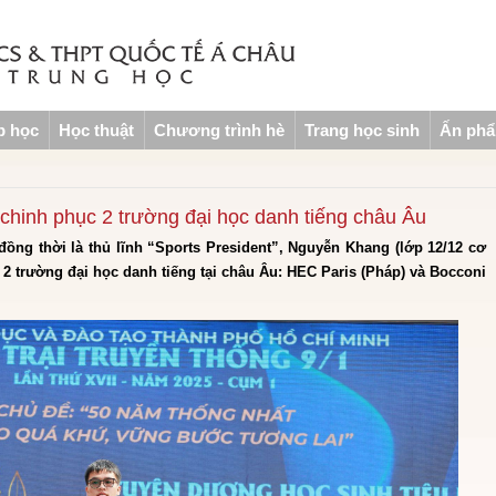
p học
Học thuật
Chương trình hè
Trang học sinh
Ấn ph
 chinh phục 2 trường đại học danh tiếng châu Âu
đồng thời là thủ lĩnh “Sports President”, Nguyễn Khang (lớp 12/12 cơ
 2 trường đại học danh tiếng tại châu Âu: HEC Paris (Pháp) và Bocconi