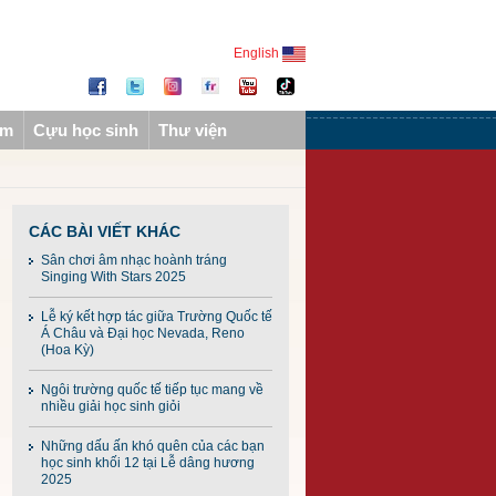
English
ẩm
Cựu học sinh
Thư viện
CÁC BÀI VIẾT KHÁC
Sân chơi âm nhạc hoành tráng
Singing With Stars 2025
Lễ ký kết hợp tác giữa Trường Quốc tế
Á Châu và Đại học Nevada, Reno
(Hoa Kỳ)
Ngôi trường quốc tế tiếp tục mang về
nhiều giải học sinh giỏi
Những dấu ấn khó quên của các bạn
học sinh khối 12 tại Lễ dâng hương
2025