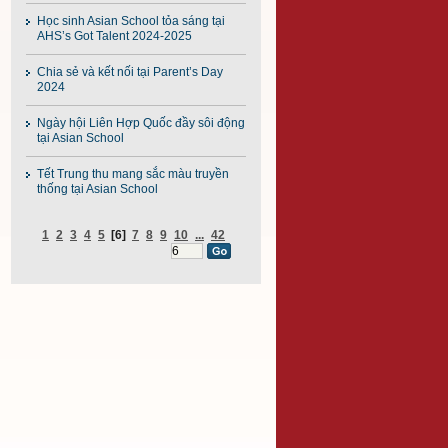
Học sinh Asian School tỏa sáng tại
AHS’s Got Talent 2024-2025
Chia sẻ và kết nối tại Parent’s Day
2024
Ngày hội Liên Hợp Quốc đầy sôi động
tại Asian School
Tết Trung thu mang sắc màu truyền
thống tại Asian School
1
2
3
4
5
[6]
7
8
9
10
...
42