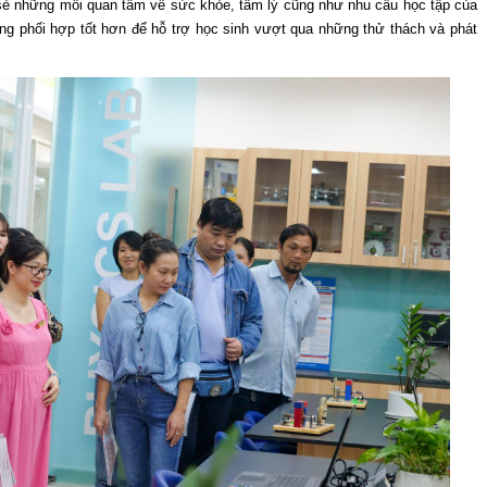
sẻ những mối quan tâm về sức khỏe, tâm lý cũng như nhu cầu học tập của
ng phối hợp tốt hơn để hỗ trợ học sinh vượt qua những thử thách và phát