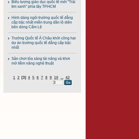
Biểu tượng giáo dục quốc tế mới "Trái
tim xanh" phía tây TP.HCM
Hình dáng ngôi trường quốc tế đẳng
cấp bậc nhất miền trung dần lộ diện
bên dòng Cẩm Lệ
Trường Quốc tế Á Châu khởi công hai
dự án trường quốc tế đẳng cấp bậc
nhất
Sân chơi tỏa sáng tài năng và khơi
mở tiềm năng nghệ thuật
1
2
[3]
4
5
6
7
8
9
10
...
42