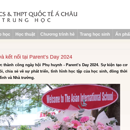
p học
Học thuật
Chương trình hè
Trang học sinh
Ấn ph
và kết nối tại Parent’s Day 2024
c thành công ngày hội Phụ huynh - Parent’s Day 2024. Sự kiện tạo cơ
, chia sẻ về sự phát triển, tình hình học tập của học sinh, đồng thời
đình và Nhà trường.