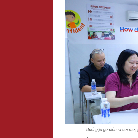
Buổi gặp gỡ diễn ra cởi mở, 