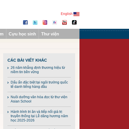
English
ẩm
Cựu học sinh
Thư viện
CÁC BÀI VIẾT KHÁC
26 năm khẳng định thương hiệu từ
niềm tin bền vững
Dấu ấn đặc biệt tại ngôi trường quốc
tế danh tiếng hàng đầu
Nuôi dưỡng văn hóa đọc từ thư viện
Asian School
Hành trình tri ân và tiếp nối giá trị
truyền thống tại Lễ dâng hương năm
học 2025-2026