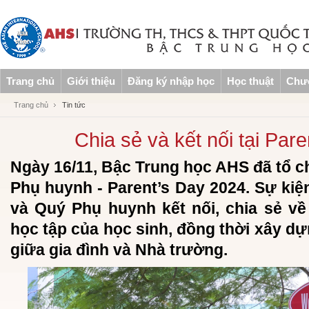
Trang chủ
Giới thiệu
Đăng ký nhập học
Học thuật
Chươ
Trang chủ
Tin tức
Chia sẻ và kết nối tại Par
Ngày 16/11, Bậc Trung học AHS đã tổ c
Phụ huynh - Parent’s Day 2024. Sự kiện
và Quý Phụ huynh kết nối, chia sẻ về 
học tập của học sinh, đồng thời xây d
giữa gia đình và Nhà trường.