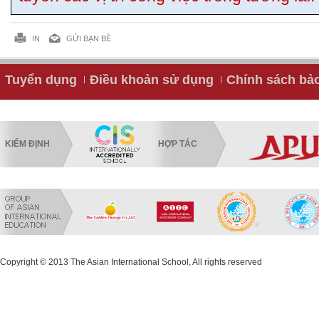
IN
GỬI BẠN BÈ
Tuyển dụng
Điều khoản sử dụng
Chính sách bả
KIỂM ĐỊNH
HỢP TÁC
Copyright © 2013 The Asian International School, All rights reserved