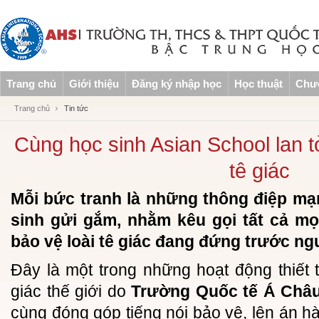
Trang chủ
Giới thiệu
Đăng ký nhập học
Học thuật
Chươ
Trang chủ
Tin tức
Cùng học sinh Asian School lan t
tê giác
Mỗi bức tranh là những thông điệp m
sinh gửi gắm, nhằm kêu gọi tất cả m
bảo vệ loài tê giác đang đứng trước ng
Đây là một trong những hoạt động thiế
giác thế giới do
Trường Quốc tế Á Châ
cùng đóng góp tiếng nói bảo vệ, lên án h