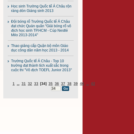
Học sinh Trường Quốc tế Á Châu rộn
ràng đón Giáng sinh 2013
Đội bóng rổ Trường Quốc tế Á Châu
đạt chức Quán quân "Giải bóng rổ vô
địch học sinh TP.HCM - Cúp Nestlé
Milo 2013-2014"
Thao giảng cấp Quận bộ môn Giáo
dục công dân năm học 2013 - 2014
Trường Quốc tế Á Châu - Top 10
trường đạt thành tích xuất sắc trong
cuộc thi "Vô địch TOEFL Junior 2013"
1
...
31
32
33
[34]
35
36
37
38
39
40
...
42