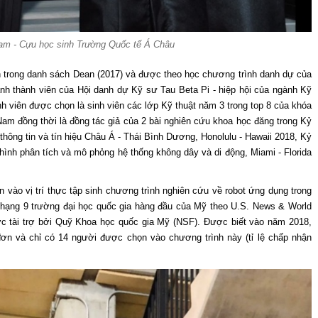
Nam - Cựu học sinh Trường Quốc tế Á Châu
 trong danh sách Dean (2017) và được theo học chương trình danh dự của
ành thành viên của Hội danh dự Kỹ sư Tau Beta Pi - hiệp hội của ngành Kỹ
nh viên được chọn là sinh viên các lớp Kỹ thuật năm 3 trong top 8 của khóa
Nam đồng thời là đồng tác giả của 2 bài nghiên cứu khoa học đăng trong Kỷ
 thông tin và tín hiệu Châu Á - Thái Bình Dương, Honolulu - Hawaii 2018, Kỷ
hình phân tích và mô phỏng hệ thống không dây và di động, Miami - Florida
 vào vị trí thực tập sinh chương trình nghiên cứu về robot ứng dụng trong
 hạng 9 trường đại học quốc gia hàng đầu của Mỹ theo U.S. News & World
c tài trợ bởi Quỹ Khoa học quốc gia Mỹ (NSF). Được biết vào năm 2018,
ơn và chỉ có 14 người được chọn vào chương trình này (tỉ lệ chấp nhận