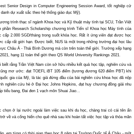
st Senior Design in Computer Engineering Session Award, tốt nghiệp cử
danh dự xuất sắc theo hệ thống giáo dục Mỹ).
ơng trình thạc sĩ ngành Khoa học và Kỹ thuật máy tính tại SCU, Trần Việt
 phần Research Scholarship chương trình Tiến sĩ Khoa học Máy tính của
c cấp 2.000 SGD/tháng trong suốt khóa học. Rất ít ứng viên đạt được học
 cấp rất giới hạn. Được biết, NUS là một trong những trường đại học lâu
 vực Châu Á - Thái Bình Dương mà còn trên toàn thế giới. Trường xếp hạng
 2021, hạng 11 toàn thế giới theo QS World University Rankings 2021.
i biết rằng Trần Việt Nam còn sở hữu nhiều kết quả học tập, nghiên cứu và
o cũng mơ ước: đạt TOEFL iBT 105 điểm (tương đương 620 điểm PBT) khi
 quốc gia của Mỹ, là tác giả đứng đầu của bài nghiên cứu khoa học đã nộp
nh nghiên cứu hè ở Đại học Johns Hopkins, đạt huy chương đồng giải nhu
ấp tiểu bang, Đai đen 1 vạch môn Shuai Jiao…
c chọn ở lại nước ngoài làm việc sau khi du học, chàng trai có cái tên ấn
trở về và cống hiến cho quê nhà sau khi hoàn tất việc học tập và thỏa mãn
ập, em từng có thời gian theo học 8 năm tại Trường Quốc tế Á Châu - một