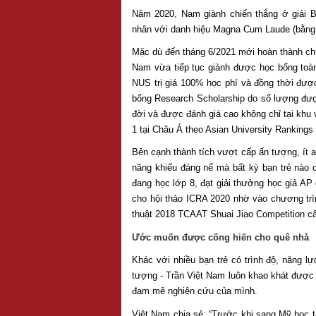
Năm 2020, Nam giành chiến thắng ở giải Be
nhân với danh hiệu Magna Cum Laude (bằng 
Mặc dù đến tháng 6/2021 mới hoàn thành chư
Nam vừa tiếp tục giành được học bổng toàn
NUS trị giá 100% học phí và đồng thời đượ
bổng Research Scholarship do số lượng được
đời và được đánh giá cao không chỉ tại khu
1 tại Châu Á theo Asian University Rankings
Bên cạnh thành tích vượt cấp ấn tượng, ít a
năng khiếu đáng nể mà bất kỳ bạn trẻ nà
đang học lớp 8, đạt giải thưởng học giả AP
cho hội thảo ICRA 2020 nhờ vào chương trì
thuật 2018 TCAAT Shuai Jiao Competition c
Ước muốn được cống hiến cho quê nhà
Khác với nhiều bạn trẻ có trình độ, năng lự
tượng - Trần Việt Nam luôn khao khát được 
đam mê nghiên cứu của mình.
Việt Nam chia sẻ: “Trước khi sang Mỹ học t