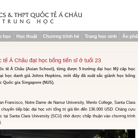
p học
Học thuật
Chương trình hè
Trang học sinh
Ấn ph
tế Á Châu đạt học bổng tiến sĩ ở tuổi 23
ốc tế Á Châu (Asian School), từng được 5 trường đại học Mỹ cấp học
đại học danh giá Johns Hopkins, mới đây đã xuất sắc giành học bổng
ọc Quốc gia Singapore (NUS).
San Francisco, Notre Dame de Namur University, Menlo College, Santa Clara
 chuyển tiếp bậc đại học với tổng trị giá lên đến 136.000 USD. Chàng cựu
ọc tại Santa Clara University (SCU) nhờ được chấp thuận vào chương trình
ĩ.