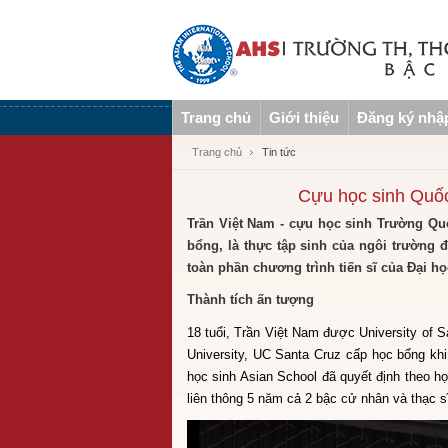
Trang chủ
Giới thiệu
Đăng ký nhậ
Trang chủ
Tin tức
Cựu học sinh Quốc 
Trần Việt Nam - cựu học sinh Trường Qu
bổng, là thực tập sinh của ngôi trường 
toàn phần chương trình tiến sĩ của Đại h
Thành tích ấn tượng
18 tuổi, Trần Việt Nam được University of 
University, UC Santa Cruz cấp học bổng khi
học sinh Asian School đã quyết định theo h
liên thông 5 năm cả 2 bậc cử nhân và thạc s