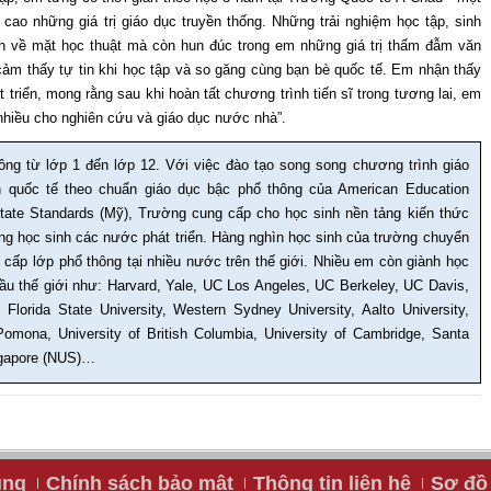
cao những giá trị giáo dục truyền thống. Những trải nghiệm học tập, sinh
nh về mặt học thuật mà còn hun đúc trong em những giá trị thấm đẫm văn
ảm thấy tự tin khi học tập và so găng cùng bạn bè quốc tế. Em nhận thấy
 triển, mong rằng sau khi hoàn tất chương trình tiến sĩ trong tương lai, em
nhiều cho nghiên cứu và giáo dục nước nhà”.
ng từ lớp 1 đến lớp 12. Với việc đào tạo song song chương trình giáo
h quốc tế theo chuẩn giáo dục bậc phổ thông của American Education
te Standards (Mỹ), Trường cung cấp cho học sinh nền tảng kiến thức
ng học sinh các nước phát triển. Hàng nghìn học sinh của trường chuyển
 cấp lớp phổ thông tại nhiều nước trên thế giới. Nhiều em còn giành học
ầu thế giới như: Harvard, Yale, UC Los Angeles, UC Berkeley, UC Davis,
 Florida State University, Western Sydney University, Aalto University,
 Pomona, University of British Columbia, University of Cambridge, Santa
ingapore (NUS)…
ụng
Chính sách bảo mật
Thông tin liên hệ
Sơ đồ 