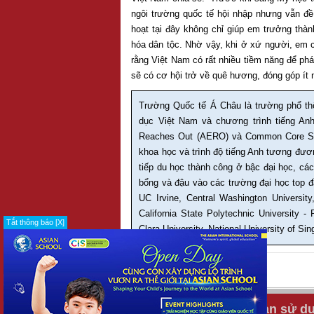
ngôi trường quốc tế hội nhập nhưng vẫn đề 
hoạt tại đây không chỉ giúp em trưởng thà
hóa dân tộc. Nhờ vậy, khi ở xứ người, em c
rằng Việt Nam có rất nhiều tiềm năng để phát
sẽ có cơ hội trở về quê hương, đóng góp ít 
Trường Quốc tế Á Châu là trường phổ thô
dục Việt Nam và chương trình tiếng An
Reaches Out (AERO) và Common Core Sta
khoa học và trình độ tiếng Anh tương đươ
tiếp du học thành công ở bậc đại học, các
bổng và đậu vào các trường đại học top đ
UC Irvine, Central Washington University,
California State Polytechnic University -
Tắt thông báo [X]
Clara University, National University of S
IN
GỬI BẠN BÈ
Tuyển dụng
Điều khoản sử d