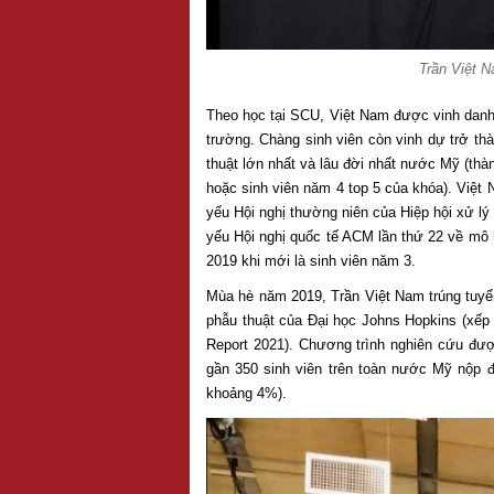
Trần Việt 
Theo học tại SCU, Việt Nam được vinh danh
trường. Chàng sinh viên còn vinh dự trở th
thuật lớn nhất và lâu đời nhất nước Mỹ (thà
hoặc sinh viên năm 4 top 5 của khóa). Việt 
yếu Hội nghị thường niên của Hiệp hội xử lý
yếu Hội nghị quốc tế ACM lần thứ 22 về mô 
2019 khi mới là sinh viên năm 3.
Mùa hè năm 2019, Trần Việt Nam trúng tuyển
phẫu thuật của Đại học Johns Hopkins (xếp
Report 2021). Chương trình nghiên cứu đượ
gần 350 sinh viên trên toàn nước Mỹ nộp đ
khoảng 4%).