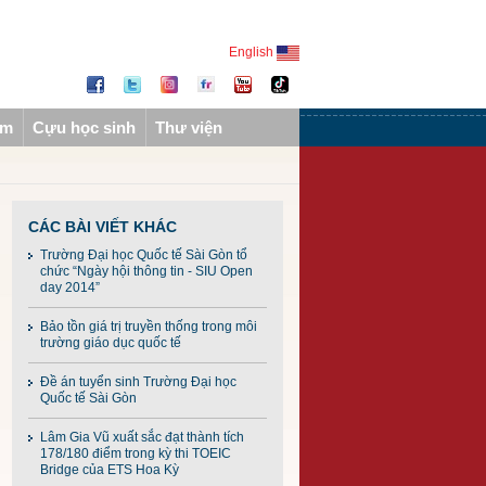
English
ẩm
Cựu học sinh
Thư viện
CÁC BÀI VIẾT KHÁC
Trường Đại học Quốc tế Sài Gòn tổ
chức “Ngày hội thông tin - SIU Open
day 2014”
Bảo tồn giá trị truyền thống trong môi
trường giáo dục quốc tế
Đề án tuyển sinh Trường Đại học
Quốc tế Sài Gòn
Lâm Gia Vũ xuất sắc đạt thành tích
178/180 điểm trong kỳ thi TOEIC
Bridge của ETS Hoa Kỳ