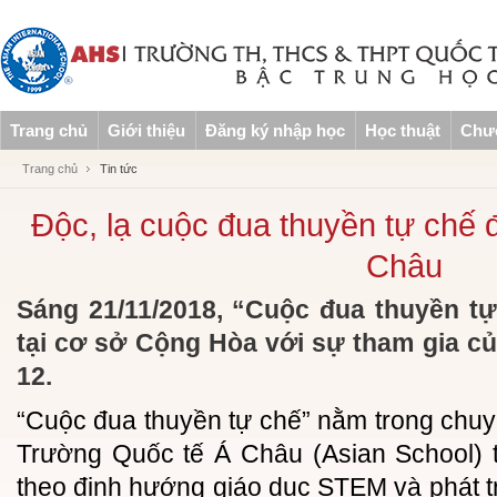
Trang chủ
Giới thiệu
Đăng ký nhập học
Học thuật
Chươ
Trang chủ
Tin tức
Độc, lạ cuộc đua thuyền tự chế 
Châu
Sáng 21/11/2018, “Cuộc đua thuyền tự 
tại cơ sở Cộng Hòa với sự tham gia củ
12.
“Cuộc đua thuyền tự chế” nằm trong chu
Trường Quốc tế Á Châu (Asian School) 
theo định hướng giáo dục STEM và phát t