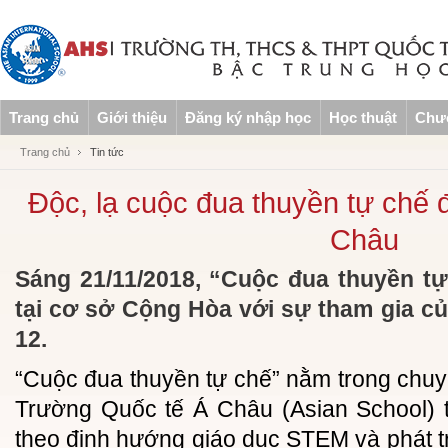
Trang chủ
Giới thiệu
Đăng ký nhập học
Học thuật
Chươ
Trang chủ
Tin tức
Độc, lạ cuộc đua thuyền tự chế 
Châu
Sáng 21/11/2018, “Cuộc đua thuyền tự 
tại cơ sở Cộng Hòa với sự tham gia củ
12.
“Cuộc đua thuyền tự chế” nằm trong chu
Trường Quốc tế Á Châu (Asian School) 
theo định hướng giáo dục STEM và phát t