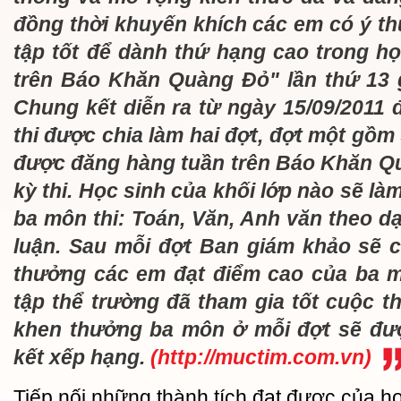
đồng thời khuyến khích các em có ý th
tập tốt để dành thứ hạng cao trong họ
trên Báo Khăn Quàng Đỏ" lần thứ 13 
Chung kết diễn ra từ ngày 15/09/2011 
thi được chia làm hai đợt, đợt một gồm
được đăng hàng tuần trên Báo Khăn Qu
kỳ thi. Học sinh của khối lớp nào sẽ làm
ba môn thi: Toán, Văn, Anh văn theo dạ
luận. Sau mỗi đợt Ban giám khảo sẽ 
thưởng các em đạt điểm cao của ba 
tập thể trường đã tham gia tốt cuộc t
khen thưởng ba môn ở mỗi đợt sẽ đư
kết xếp hạng.
(http://muctim.com.vn)
Tiếp nối những thành tích đạt được của h