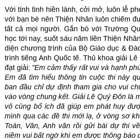
Với tính tình hiền lành, cởi mở, luôn lễ p
với bạn bè nên Thiện Nhân luôn chiếm đ
tất cả mọi người. Gắn bó với Trường Qu
học tới nay, suốt sáu năm liền Thiện Nhân 
diện chương trình của Bộ Giáo dục & Đà
trình tiếng Anh Quốc tế. Thủ khoa giải L
đạt giải:
"Em cảm thấy rất vui và hạnh phú
Em đã tìm hiểu thông tin cuộc thi này q
ban đầu chỉ dự định tham gia cho vui c
vào vòng chung kết. Giải Lê Quý Đôn là 
vô cùng bổ ích đã giúp em phát huy đư
mình qua các đề thi mới lạ, ở vòng sơ k
Toán, Văn, Anh văn rồi gửi bài dự thi
niềm vui bất ngờ khi em được thông báo đ