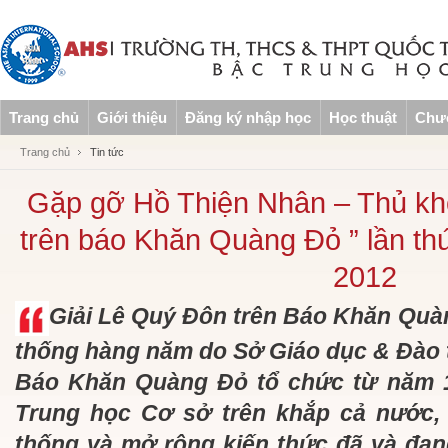
Trang chủ
Giới thiệu
Đăng ký nhập học
Học thuật
Chươ
Trang chủ
Tin tức
Gặp gỡ Hồ Thiện Nhân – Thủ kh
trên báo Khăn Quàng Đỏ ” lần th
2012
Giải Lê Quý Đôn trên Báo Khăn Quàn
thống hàng năm do Sở Giáo dục & Đào 
Báo Khăn Quàng Đỏ tổ chức từ năm 1
Trung học Cơ sở trên khắp cả nước,
thống và mở rộng kiến thức đã và đan