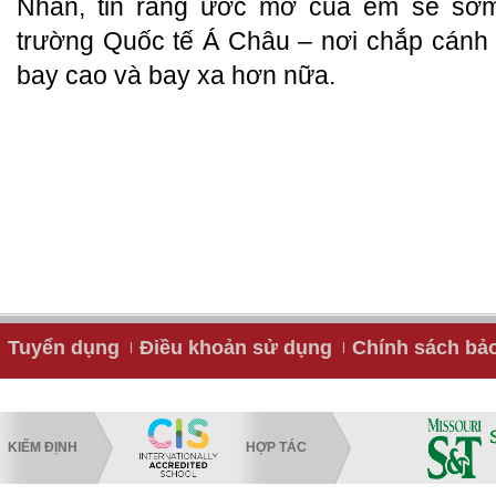
Nhân, tin rằng ước mơ của em sẽ sớm
trường Quốc tế Á Châu – nơi chắp cán
bay cao và bay xa hơn nữa.
Tuyển dụng
Điều khoản sử dụng
Chính sách bả
KIỂM ĐỊNH
HỢP TÁC