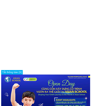
Tắt thông báo [X]