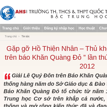
Trang chủ
Giới thiệu
Đăng ký nhập học
Học thuật
Chươ
Trang chủ
Tin tức
Gặp gỡ Hồ Thiện Nhân – Thủ kh
trên báo Khăn Quàng Đỏ ” lần th
2012
Giải Lê Quý Đôn trên Báo Khăn Quàn
thống hàng năm do Sở Giáo dục & Đào 
Báo Khăn Quàng Đỏ tổ chức từ năm 1
Trung học Cơ sở trên khắp cả nước,
thống và mở rộng kiến thức đã và đan