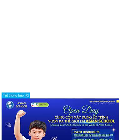
Tắt thông báo [X]