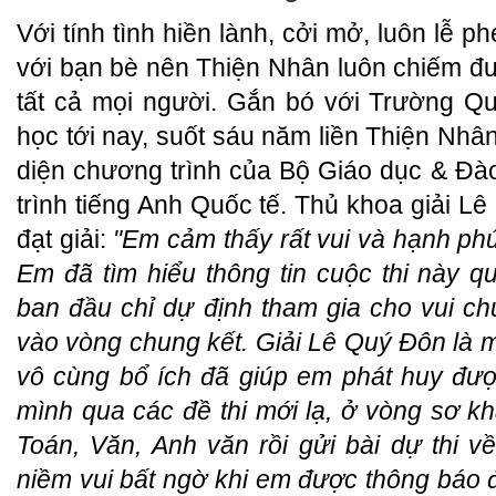
Với tính tình hiền lành, cởi mở, luôn lễ p
với bạn bè nên Thiện Nhân luôn chiếm đ
tất cả mọi người. Gắn bó với Trường Qu
học tới nay, suốt sáu năm liền Thiện Nhân 
diện chương trình của Bộ Giáo dục & Đà
trình tiếng Anh Quốc tế. Thủ khoa giải L
đạt giải:
"Em cảm thấy rất vui và hạnh phú
Em đã tìm hiểu thông tin cuộc thi này q
ban đầu chỉ dự định tham gia cho vui c
vào vòng chung kết. Giải Lê Quý Đôn là 
vô cùng bổ ích đã giúp em phát huy đư
mình qua các đề thi mới lạ, ở vòng sơ k
Toán, Văn, Anh văn rồi gửi bài dự thi
niềm vui bất ngờ khi em được thông báo đ