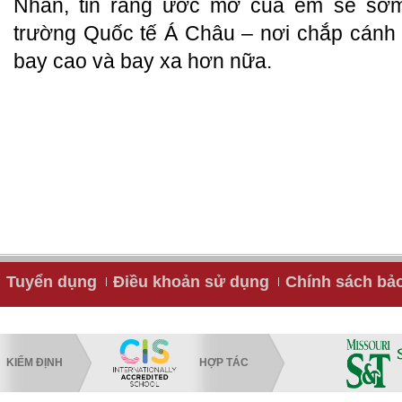
Nhân, tin rằng ước mơ của em sẽ sớm
trường Quốc tế Á Châu – nơi chắp cán
bay cao và bay xa hơn nữa.
Tuyển dụng
Điều khoản sử dụng
Chính sách bả
KIỂM ĐỊNH
HỢP TÁC