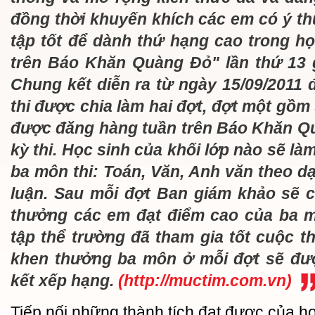
đồng thời khuyến khích các em có ý th
tập tốt để dành thứ hạng cao trong họ
trên Báo Khăn Quàng Đỏ" lần thứ 13 
Chung kết diễn ra từ ngày 15/09/2011 
thi được chia làm hai đợt, đợt một gồm
được đăng hàng tuần trên Báo Khăn Qu
kỳ thi. Học sinh của khối lớp nào sẽ làm
ba môn thi: Toán, Văn, Anh văn theo dạ
luận. Sau mỗi đợt Ban giám khảo sẽ 
thưởng các em đạt điểm cao của ba 
tập thể trường đã tham gia tốt cuộc t
khen thưởng ba môn ở mỗi đợt sẽ đư
kết xếp hạng.
(http://muctim.com.vn)
Tiếp nối những thành tích đạt được của h