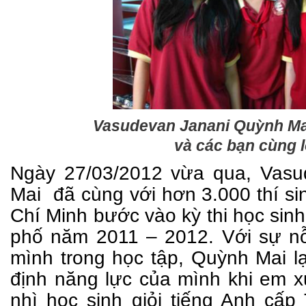
Vasudevan Janani Quỳnh Ma
và các bạn cùng 
Ngày
27/03/2012 vừa qua,
Vasu
Mai đã c
ùng với hơn 3.000 thí s
Chí Minh
bước vào kỳ thi học sinh
phố năm
2011 – 2012
.
Với sự nỗ
mình trong học tập, Quỳnh Mai l
định năng lực của mình khi em x
nhì học sinh giỏi tiếng Anh cấ