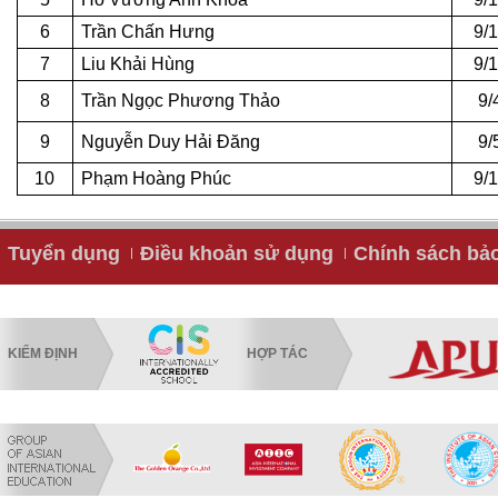
6
Trần Chấn Hưng
9/
7
Liu Khải Hùng
9/
8
Trần Ngọc Phương Thảo
9/
9
Nguyễn Duy Hải Đăng
9/
10
Phạm Hoàng Phúc
9/
Tuyển dụng
Điều khoản sử dụng
Chính sách bả
KIỂM ĐỊNH
HỢP TÁC