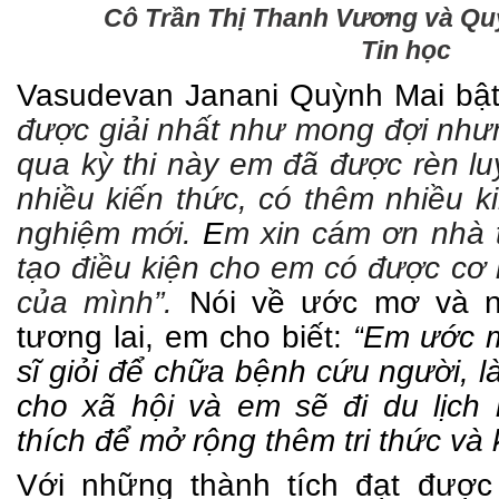
Cô Trần Thị Thanh Vương và Quỳ
Tin học
Vasudevan Janani
Quỳnh Mai bật
được giải nhất như mong đợi nhưn
qua kỳ thi này em đã được rèn l
nhiều kiến thức, có thêm nhiều k
nghiệm mới.
E
m xin cám ơn nhà 
tạo điều kiện cho em có được cơ 
của mình”.
Nói về ước mơ và n
tương lai, em cho biết:
“
Em ước m
sĩ giỏi để chữa bệnh cứu người, 
cho xã hội và em sẽ đi du lịch
thích để mở rộng thêm tri thức và 
Với những thành tích đạt được