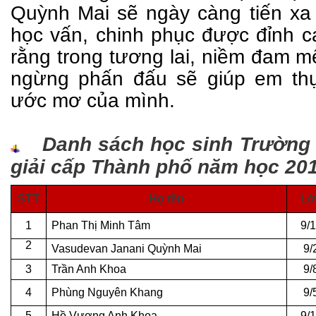
Quỳnh Mai
sẽ
ngày càng tiến xa
học vấn, chinh phục được đỉnh ca
rằng trong tương lai, niềm đam m
ngừng phấn đấu sẽ giúp em th
ước mơ của mình.
Danh sách học sinh Trường 
giải cấp Thành phố năm học 201
STT
Họ tên
Lớ
1
Phan Thị Minh Tâm
9/
2
Vasudevan Janani Quỳnh Mai
9/
3
Trần Anh Khoa
9/
4
Phùng Nguyên Khang
9/
5
Hồ Vương Anh Khoa
9/