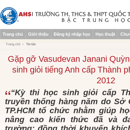
Trang chủ
Giới thiệu
Đăng ký nhập học
Học thuật
Chươ
Trang chủ
Tin tức
Gặp gỡ Vasudevan Janani Quỳnh
sinh giỏi tiếng Anh cấp Thành 
2012
“Kỳ thi học sinh giỏi cấp T
truyền thống hàng năm do Sở 
TP.HCM tổ chức nhằm giúp họ
nâng cao kiến thức đã và đ
trường; đồng thời khuyến khíc