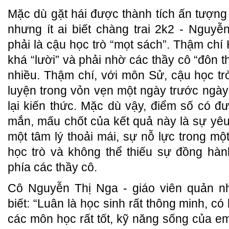
Mặc dù gặt hái được thành tích ấn tượng 
nhưng ít ai biết chàng trai 2k2 - Ngu
phải là cậu học trò “mọt sách”. Thậm ch
khá “lười” và phải nhờ các thầy cô “đôn th
nhiều. Thậm chí, với môn Sử, cậu học trò
luyện trong vỏn vẹn một ngày trước ngày 
lại kiến thức. Mặc dù vậy, điểm số có 
mắn, mấu chốt của kết quả này là sự yê
một tâm lý thoải mái, sự nỗ lực trong một
học trò và không thể thiếu sự đồng hành
phía các thầy cô.
Cô Nguyễn Thị Nga - giáo viên quản 
biết: “Luân là học sinh rất thông minh, có
các môn học rất tốt, kỹ năng sống của e