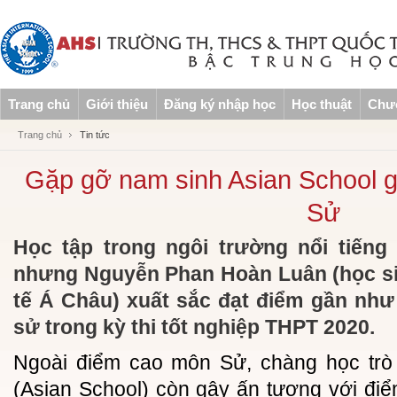
Trang chủ
Giới thiệu
Đăng ký nhập học
Học thuật
Chươ
Trang chủ
Tin tức
Gặp gỡ nam sinh Asian School 
Sử
Học tập trong ngôi trường nổi tiếng
nhưng Nguyễn Phan Hoàn Luân (học si
tế Á Châu) xuất sắc đạt điểm gần như 
sử trong kỳ thi tốt nghiệp THPT 2020.
Ngoài điểm cao môn Sử, chàng học tr
(Asian School) còn gây ấn tượng với đi