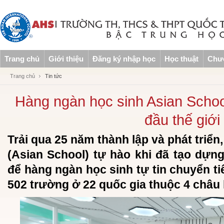
Trang chủ
Giới thiệu
Đăng ký nhập học
Học thuật
Chươ
Trang chủ
Tin tức
Hàng ngàn học sinh Asian Schoo
đầu thế giới
Trải qua 25 năm thành lập và phát triể
(Asian School) tự hào khi đã tạo dự
để hàng ngàn học sinh tự tin chuyển ti
502 trường ở 22 quốc gia thuộc 4 châu 