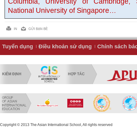
Columbia, University of Cambridge, S
National University of Singapore…
IN
GỬI BẠN BÈ
Tuyển dụng
Điều khoản sử dụng
Chính sách bả
KIỂM ĐỊNH
HỢP TÁC
Copyright © 2013 The Asian International School, All rights reserved