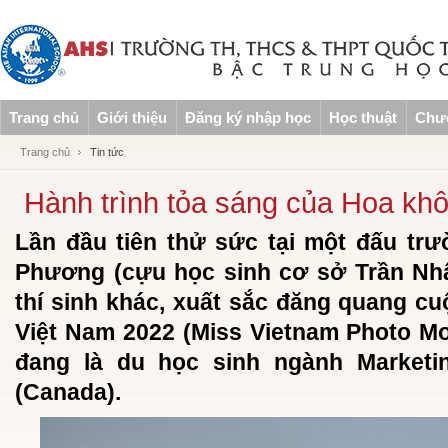
Trang chủ
Giới thiệu
Đăng ký nhập học
Học thuật
Chươ
Trang chủ
Tin tức
Hành trình tỏa sáng của Hoa kh
Lần đầu tiên thử sức tại một đấu tr
Phương (cựu học sinh cơ sở Trần Nhậ
thí sinh khác, xuất sắc đăng quang cu
Việt Nam 2022 (Miss Vietnam Photo Mo
đang là du học sinh ngành Marketin
(Canada).