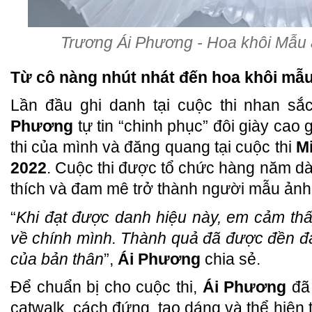
Trương Ái Phương - Hoa khôi Mẫu
Từ cô nàng nhút nhát đến hoa khôi mẫ
Lần đầu ghi danh tại cuộc thi nhan sắ
Phương
tự tin “chinh phục” đôi giày cao 
thi của mình và đăng quang tại cuộc thi
M
2022
. Cuộc thi được tổ chức hàng năm d
thích và đam mê trở thành người mẫu ảnh
“
Khi đạt được danh hiệu này, em cảm thấ
về chính mình. Thành quả đã được đền đ
của bản thân
”,
Ái Phương
chia sẻ.
Để chuẩn bị cho cuộc thi,
Ái Phương
đã 
catwalk, cách đứng, tạo dáng và thể hiện t