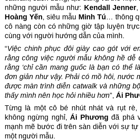
những người mẫu như:
Kendall Jenner
Hoàng Yến
, siêu mẫu
Minh Tú
… thông q
cô nàng còn có những giờ tập luyện trực 
cùng với người hướng dẫn của mình.
“
Việc chinh phục đôi giày cao gót với 
rằng công việc người mẫu không hề dễ 
rằng ‘chỉ cần mang guốc là bạn có thể l
đơn giản như vậy. Phải có mồ hôi, nước
được màn trình diễn catwalk và những b
thấy mình nên học hỏi nhiều hơn
”,
Ái Ph
Từng là một cô bé nhút nhát và rụt rè, 
không ngừng nghỉ,
Ái Phương
đã phá v
mạnh mẽ bước đi trên sàn diễn với sự tự ti
một người mẫu.