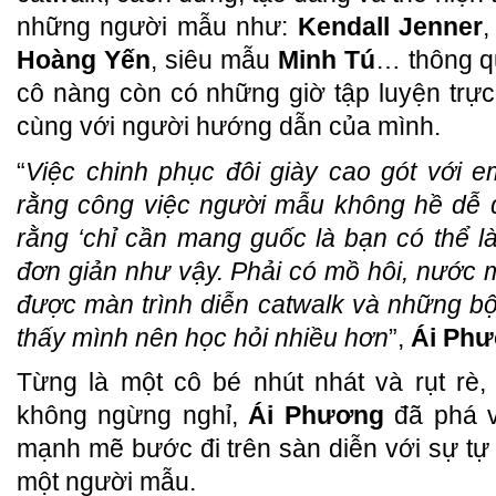
những người mẫu như:
Kendall Jenner
Hoàng Yến
, siêu mẫu
Minh Tú
… thông q
cô nàng còn có những giờ tập luyện trực 
cùng với người hướng dẫn của mình.
“
Việc chinh phục đôi giày cao gót với 
rằng công việc người mẫu không hề dễ 
rằng ‘chỉ cần mang guốc là bạn có thể l
đơn giản như vậy. Phải có mồ hôi, nước
được màn trình diễn catwalk và những b
thấy mình nên học hỏi nhiều hơn
”,
Ái Ph
Từng là một cô bé nhút nhát và rụt rè, 
không ngừng nghỉ,
Ái Phương
đã phá v
mạnh mẽ bước đi trên sàn diễn với sự tự ti
một người mẫu.