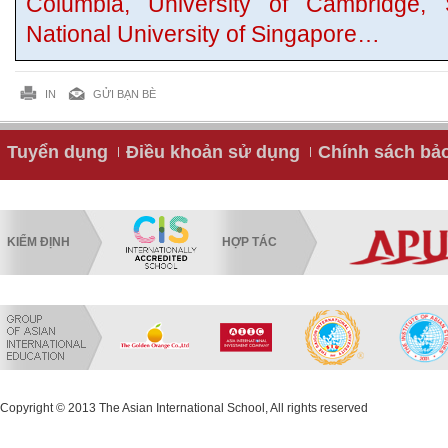
Columbia, University of Cambridge, S
National University of Singapore…
IN
GỬI BẠN BÈ
Tuyển dụng
Điều khoản sử dụng
Chính sách bả
KIỂM ĐỊNH
HỢP TÁC
Copyright © 2013 The Asian International School, All rights reserved