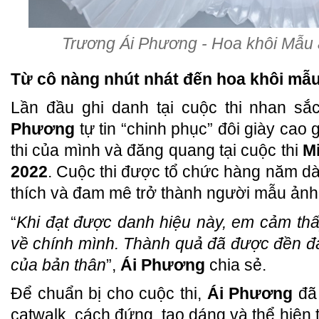
Trương Ái Phương - Hoa khôi Mẫu
Từ cô nàng nhút nhát đến hoa khôi mẫ
Lần đầu ghi danh tại cuộc thi nhan sắ
Phương
tự tin “chinh phục” đôi giày cao 
thi của mình và đăng quang tại cuộc thi
M
2022
. Cuộc thi được tổ chức hàng năm d
thích và đam mê trở thành người mẫu ảnh
“
Khi đạt được danh hiệu này, em cảm thấ
về chính mình. Thành quả đã được đền đ
của bản thân
”,
Ái Phương
chia sẻ.
Để chuẩn bị cho cuộc thi,
Ái Phương
đã 
catwalk, cách đứng, tạo dáng và thể hiện t