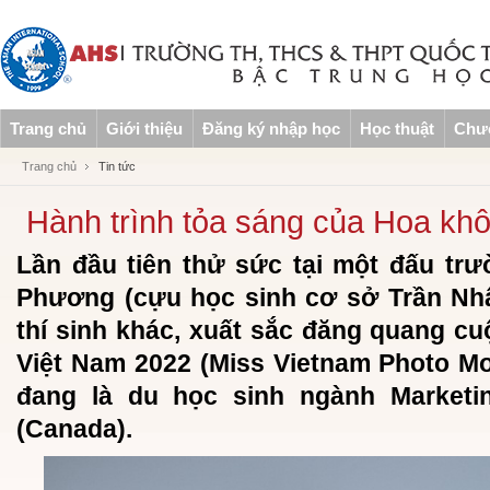
Trang chủ
Giới thiệu
Đăng ký nhập học
Học thuật
Chươ
Trang chủ
Tin tức
Hành trình tỏa sáng của Hoa kh
Lần đầu tiên thử sức tại một đấu tr
Phương (cựu học sinh cơ sở Trần Nhậ
thí sinh khác, xuất sắc đăng quang cu
Việt Nam 2022 (Miss Vietnam Photo Mo
đang là du học sinh ngành Marketin
(Canada).