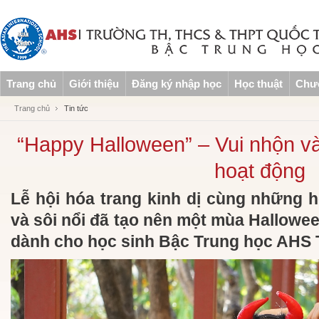
Trang chủ
Giới thiệu
Đăng ký nhập học
Học thuật
Chươ
Trang chủ
Tin tức
“Happy Halloween” – Vui nhộn và
hoạt động
Lễ hội hóa trang kinh dị cùng những h
và sôi nổi đã tạo nên một mùa Hallowe
dành cho học sinh Bậc Trung học AHS 