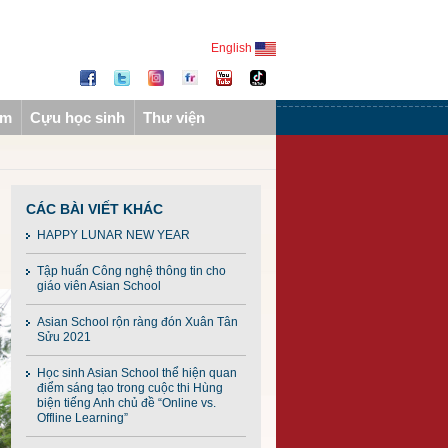
English
ẩm
Cựu học sinh
Thư viện
CÁC BÀI VIẾT KHÁC
HAPPY LUNAR NEW YEAR
Tập huấn Công nghệ thông tin cho
giáo viên Asian School
Asian School rộn ràng đón Xuân Tân
Sửu 2021
Học sinh Asian School thể hiện quan
điểm sáng tạo trong cuộc thi Hùng
biện tiếng Anh chủ đề “Online vs.
Offline Learning”