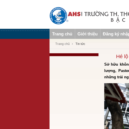
Trang chủ
Giới thiệu
Đăng ký nhậ
Trang chủ
Tin tức
Hé lộ
Sở hữu không
lượng, Past
những trải ng