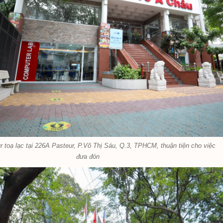
 toạ lạc tại 226A Pasteur, P.Võ Thị Sáu, Q.3, TPHCM, thuận tiện cho việc
đưa đón