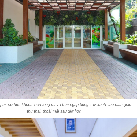
us sở hữu khuôn viên rộng rãi và tràn ngập bóng cây xanh, tạo cảm giác
thư thái, thoải mái sau giờ học