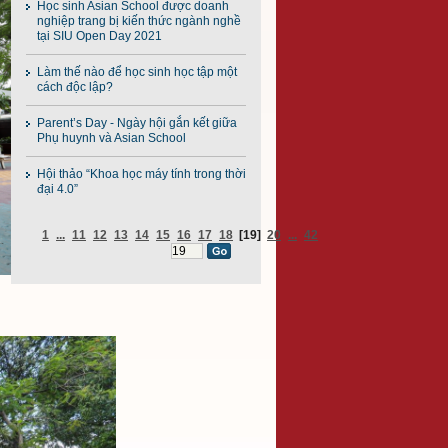
Học sinh Asian School được doanh
nghiệp trang bị kiến thức ngành nghề
tại SIU Open Day 2021
Làm thế nào để học sinh học tập một
cách độc lập?
Parent’s Day - Ngày hội gắn kết giữa
Phụ huynh và Asian School
Hội thảo “Khoa học máy tính trong thời
đại 4.0”
1
...
11
12
13
14
15
16
17
18
[19]
20
...
42