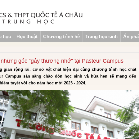
p học
Học thuật
Chương trình hè
Trang học sinh
Ấn ph
 những góc “gây thương nhớ” tại Pasteur Campus
 gian rộng rãi, cơ sở vật chất hiện đại cùng chương trình học chất
eur Campus sẵn sàng chào đón học sinh và hứa hẹn sẽ mang đến
hiệm tuyệt vời cho năm học mới 2023 - 2024.