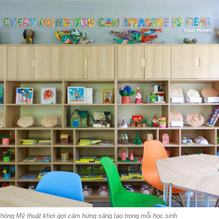
hòng Mỹ thuật khơi gợi cảm hứng sáng tạo trong mỗi học sinh