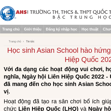
Trang chủ
Giới thiệu
Đăng ký nhập học
Học thuật
Chươ
Trang chủ
Tin tức
Học sinh Asian School hào hứng
Hiệp Quốc 20
Với đa dạng các hoạt động vui chơi, h
nghĩa, Ngày hội Liên Hiệp Quốc 2022 -
đã mang đến cho học sinh Asian Schoo
vị.
Hoạt động đã tạo ra sân chơi bổ ích giú
chức
Liên Hiệp Quốc (LHQ)
và
Ngày hộ