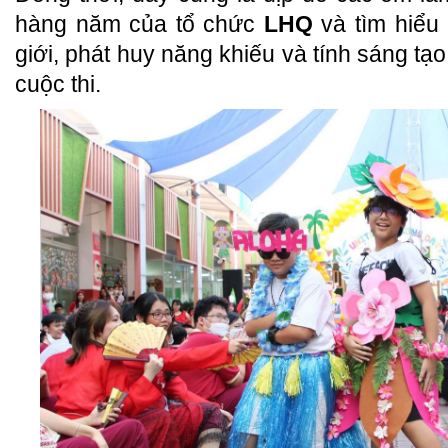
hàng năm của tổ chức
LHQ
và tìm hiểu 
giới, phát huy năng khiếu và tính sáng tạ
cuộc thi.