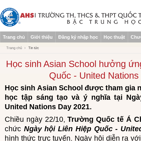
Trang chủ
Giới thiệu
Đăng ký nhập học
Học thuật
Chươ
Trang chủ
Tin tức
Học sinh Asian School hưởng ứng
Quốc - United Nation
Học sinh Asian School được tham gia n
học tập sáng tạo và ý nghĩa tại Ngà
United Nations Day 2021.
Chiều ngày 22/10,
Trường Quốc tế Á C
chức
Ngày hội Liên Hiệp Quốc - Unite
hình thức trực tuyến. Ngày hội diễn ra v