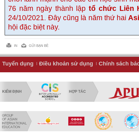
76 năm ngày thành lập
tổ chức Liên
24/10/2021. Đây cũng là năm thứ hai
As
hội đặc biệt này.
IN
GỬI BẠN BÈ
Tuyển dụng
Điều khoản sử dụng
Chính sách bả
KIỂM ĐỊNH
HỢP TÁC