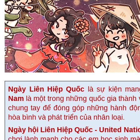
Ngày Liên Hiệp Quốc
là sự kiện man
Nam
là một trong những quốc gia thành 
chung tay để đóng góp những hành độn
hòa bình và phát triển của nhân loại.
Ngày hội Liên Hiệp Quốc - United Nat
chơi lành mạnh cho các em học sinh m