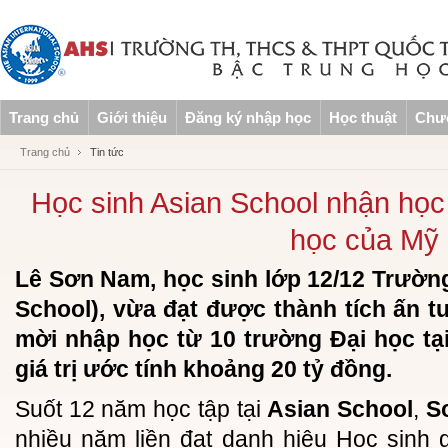
Trang chủ
Giới thiệu
Đăng ký nhập học
Học thuật
Chươ
Trang chủ
Tin tức
Học sinh Asian School nhận học
học của Mỹ
Lê Sơn Nam, học sinh lớp 12/12 Trườn
School), vừa đạt được thành tích ấn 
mời nhập học từ 10 trường Đại học tạ
giá trị ước tính khoảng 20 tỷ đồng.
Suốt 12 năm học tập tại
Asian School
,
S
nhiều năm liền đạt danh hiệu Học sinh g