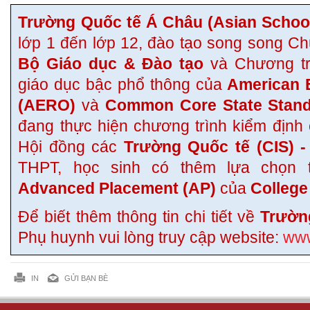
Trường Quốc tế Á Châu (Asian Schoo
lớp 1 đến lớp 12, đào tạo song song C
Bộ Giáo dục & Đào tạo
và Chương tr
giáo dục bậc phổ thông của
American 
(AERO)
và
Common Core State Stand
đang thực hiện chương trình kiểm định
Hội đồng các
Trường Quốc tế (CIS) 
THPT, học sinh có thêm lựa chọn 
Advanced Placement (AP)
của
College
Để biết thêm thông tin chi tiết về
Trườn
Phụ huynh vui lòng truy cập website:
www
IN
GỬI BẠN BÈ