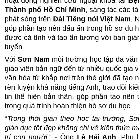
hoạt động nghiên cứu ngoại khoá tại
Bệ
Thành phố Hồ Chí Minh
, sáng tác các 
phát sóng trên
Đài Tiếng nói Việt Nam
. 
góp phần tạo nên dấu ấn trong hồ sơ du 
được cá tính và tạo ấn tượng với ban giá
tuyển.
Với
Sơn Nam
môi trường học tập đa văn
giáo viên bản ngữ đến từ nhiều quốc gia v
văn hóa từ khắp nơi trên thế giới đã tạo
rèn luyện khả năng tiếng Anh, trao dồi kiế
tin thể hiện bản thân, góp phần tạo nên
trong quá trình hoàn thiện hồ sơ du học.
“
Trong thời gian theo học tại trường,
giáo dục tốt đẹp không chỉ về kiến thức 
trị con người.
” - Ông
Lê Hải Anh
, Phụ