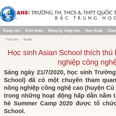
Trang chủ
Giới thiệu
Đăng ký nhập học
Học thuật
Chươ
Trang chủ
Tin tức
Học sinh Asian School thích th
nghiệp công ngh
Sáng ngày 21/7/2020, học sinh Trườn
School) đã có một chuyến tham quan 
nông nghiệp công nghệ cao (huyện Củ 
trong những hoạt động hấp dẫn nằm t
hè Summer Camp 2020 được tổ chức 
School.