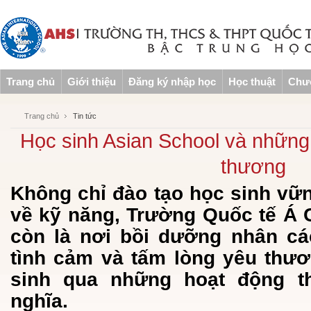
Trang chủ
Giới thiệu
Đăng ký nhập học
Học thuật
Chươ
Trang chủ
Tin tức
Học sinh Asian School và nhữn
thương
Không chỉ đào tạo học sinh vữn
về kỹ năng, Trường Quốc tế Á 
còn là nơi bồi dưỡng nhân các
tình cảm và tấm lòng yêu thư
sinh qua những hoạt động t
nghĩa.