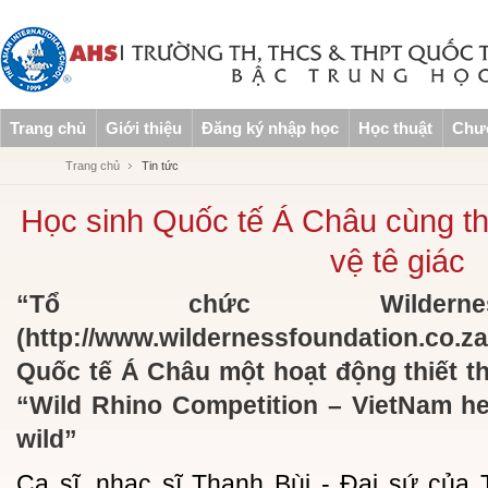
Trang chủ
Giới thiệu
Đăng ký nhập học
Học thuật
Chươ
Trang chủ
Tin tức
Học sinh Quốc tế Á Châu cùng th
vệ tê giác
“Tổ chức Wildernes
(http://www.wildernessfoundation.co.
Quốc tế Á Châu một hoạt động thiết t
“Wild Rhino Competition – VietNam he
wild”
Ca sĩ, nhạc sĩ Thanh Bùi - Đại sứ của