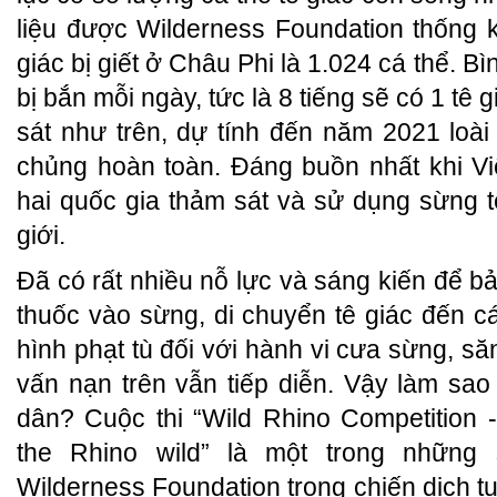
liệu được Wilderness Foundation thống 
giác bị giết ở Châu Phi là 1.024 cá thể. Bì
bị bắn mỗi ngày, tức là 8 tiếng sẽ có 1 tê g
sát như trên, dự tính đến năm 2021 loài 
chủng hoàn toàn. Đáng buồn nhất khi V
hai quốc gia thảm sát và sử dụng sừng tê
giới.
Đã có rất nhiều nỗ lực và sáng kiến để bảo
thuốc vào sừng, di chuyển tê giác đến c
hình phạt tù đối với hành vi cưa sừng, s
vấn nạn trên vẫn tiếp diễn. Vậy làm sao
dân? Cuộc thi “Wild Rhino Competition 
the Rhino wild” là một trong những
Wilderness Foundation trong chiến dịch tu