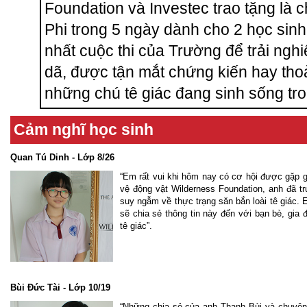
Foundation và Investec trao tặng là
Phi trong 5 ngày dành cho 2 học sin
nhất cuộc thi của Trường để trải ngh
dã, được tận mắt chứng kiến hay tho
những chú tê giác đang sinh sống tro
Cảm nghĩ học sinh
Quan Tú Dinh - Lớp 8/26
“Em rất vui khi hôm nay có cơ hội được gặp 
vệ động vật Wilderness Foundation, anh đã 
suy ngẫm về thực trạng săn bắn loài tê giác.
sẽ chia sẻ thông tin này đến với bạn bè, gia
tê giác”.
Bùi Đức Tài - Lớp 10/19
“Những chia sẻ của anh Thanh Bùi và chuyên