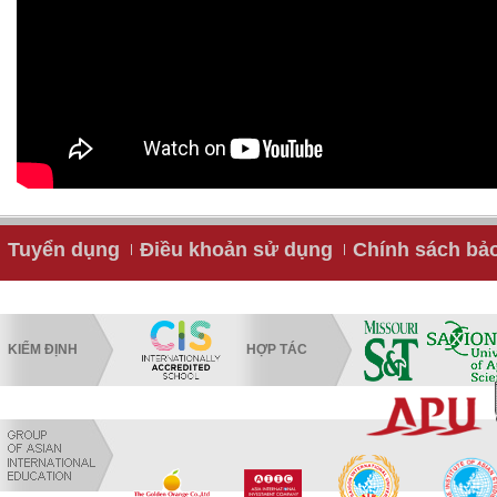
Tuyển dụng
Điều khoản sử dụng
Chính sách bả
KIỂM ĐỊNH
HỢP TÁC