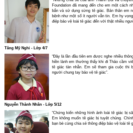
Foundation đã mang đến cho em một cách nh
bắn và sử dụng sừng tê giác. Bản thân em n
bệnh như một số ít người vẫn tin. Em hy vọng
điệp bảo vệ loài tê giác đến với thật nhiều ngườ
Tăng Mỹ Nghi - Lớp 4/7
“Đây là lần đầu tiên em được nghe nhiều thông t
hiền lành em thường thấy khi đi Thảo cầm viê
tê giác tàn nhẫn. Em sẽ tham gia cuộc thi
người chung tay bảo vệ tê giác”.
Nguyễn Thành Nhân - Lớp 5/12
“Chứng kiến những hình ảnh loài tê giác bị 
Em không muốn tê giác bị tuyệt chủng. Chính
bạn bè cùng chia sẻ thông điệp bảo vệ loài tê g