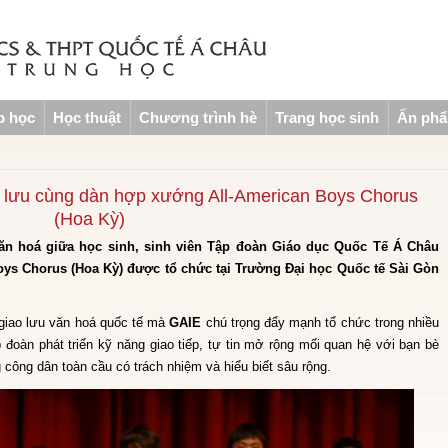
p học
Học thuật
Chương trình hè
Trang học sinh
Ấn ph
o lưu cùng dàn hợp xướng All-American Boys Chorus
(Hoa Kỳ)
văn hoá giữa học sinh, sinh viên Tập đoàn Giáo dục Quốc Tế Á Châu
ys Chorus (Hoa Kỳ) được tổ chức tại Trường Đại học Quốc tế Sài Gòn
 giao lưu văn hoá quốc tế mà
GAIE
chú trọng đẩy mạnh tổ chức trong nhiều
 đoàn phát triển kỹ năng giao tiếp, tự tin mở rộng mối quan hệ với bạn bè
g công dân toàn cầu có trách nhiệm và hiểu biết sâu rộng.