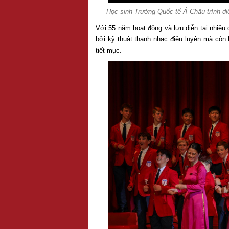
Học sinh Trường Quốc tế Á Châu trình di
Với 55 năm hoạt động và lưu diễn tại nhiều q
bởi kỹ thuật thanh nhạc điêu luyện mà còn
tiết mục.