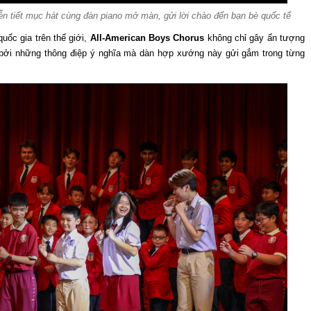
ễn tiết mục hát cùng đàn piano mở màn, gửi lời chào đến bạn bè quốc tế
uốc gia trên thế giới,
All-American Boys Chorus
không chỉ gây ấn tượng
 bởi những thông điệp ý nghĩa mà dàn hợp xướng này gửi gắm trong từng