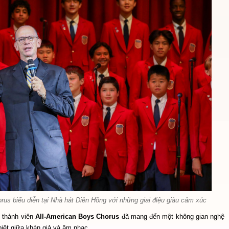
us biểu diễn tại Nhà hát Diên Hồng với những giai điệu giàu cảm xúc
c thành viên
All-American Boys Chorus
đã mang đến một không gian nghệ
biệt giữa khán giả và âm nhạc.