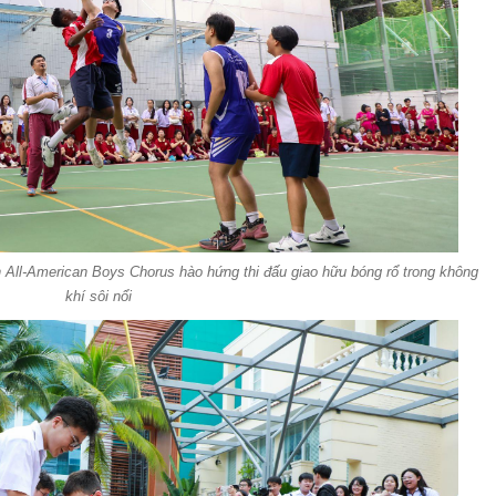
n All-American Boys Chorus hào hứng thi đấu giao hữu bóng rổ trong không
khí sôi nổi