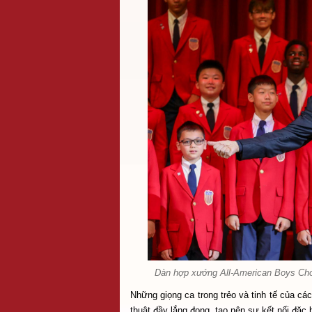
Dàn hợp xướng All-American Boys Chor
Những giọng ca trong trẻo và tinh tế của cá
thuật đầy lắng đọng, tạo nên sự kết nối đặc 