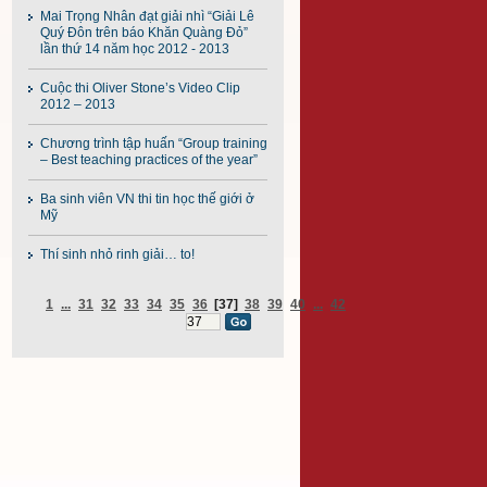
Mai Trọng Nhân đạt giải nhì “Giải Lê
Quý Đôn trên báo Khăn Quàng Đỏ”
lần thứ 14 năm học 2012 - 2013
Cuộc thi Oliver Stone’s Video Clip
2012 – 2013
Chương trình tập huấn “Group training
– Best teaching practices of the year”
Ba sinh viên VN thi tin học thế giới ở
Mỹ
Thí sinh nhỏ rinh giải… to!
1
...
31
32
33
34
35
36
[37]
38
39
40
...
42