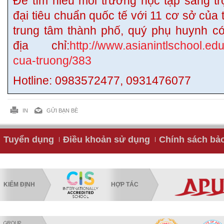
Để tìm hiểu môi trường học tập sang tr
đại tiêu chuẩn quốc tế với 11 cơ sở của
trung tâm thành phố, quý phụ huynh có
địa chỉ:
http://www.asianintlschool.ed
cua-truong/383
Hotline: 0983572477, 0931476077
IN
GỬI BẠN BÈ
Tuyển dụng
Điều khoản sử dụng
Chính sách bả
KIỂM ĐỊNH
HỢP TÁC