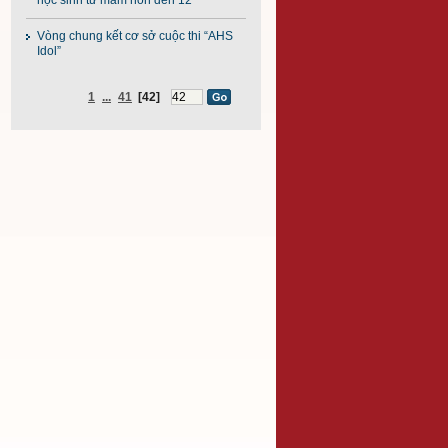
học sinh từ mầm non đến 12”
Vòng chung kết cơ sở cuộc thi “AHS
Idol”
1
...
41
[42]