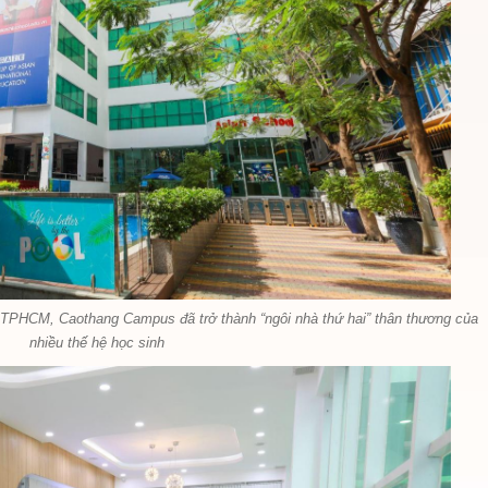
, TPHCM, Caothang Campus đã trở thành “ngôi nhà thứ hai” thân thương của
nhiều thế hệ học sinh