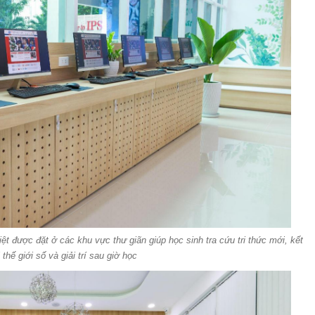
t được đặt ở các khu vực thư giãn giúp học sinh tra cứu tri thức mới, kết
 thế giới số và giải trí sau giờ học