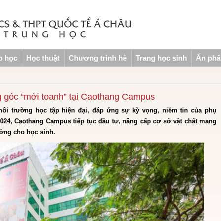
p học
Học thuật
Chương trình hè
Trang học sinh
Ấn ph
góc “mới toanh” tại Caothang Campus
ôi trường học tập hiện đại, đáp ứng sự kỳ vọng, niềm tin của phụ
024, Caothang Campus tiếp tục đầu tư, nâng cấp cơ sở vật chất mang
ưởng cho học sinh.