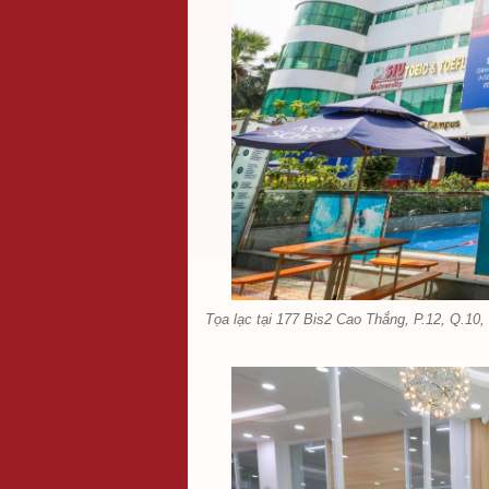
Tọa lạc tại 177 Bis2 Cao Thắng, P.12, Q.10