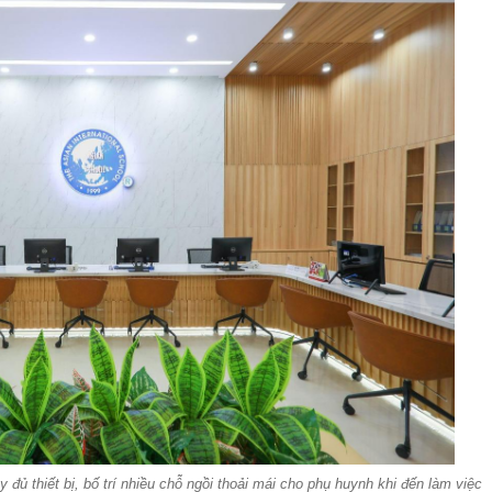
y đủ thiết bị, bố trí nhiều chỗ ngồi thoải mái cho phụ huynh khi đến làm việc