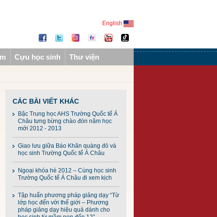
English
ẩm
Cựu học sinh
Thư viện
CÁC BÀI VIẾT KHÁC
Bậc Trung học AHS Trường Quốc tế Á
Châu tưng bừng chào đón năm học
mới 2012 - 2013
Giao lưu giữa Báo Khăn quàng đỏ và
học sinh Trường Quốc tế Á Châu
Ngoại khóa hè 2012 – Cùng học sinh
Trường Quốc tế Á Châu đi xem kịch
Tập huấn phương pháp giảng dạy “Từ
lớp học đến với thế giới – Phương
pháp giảng dạy hiệu quả dành cho