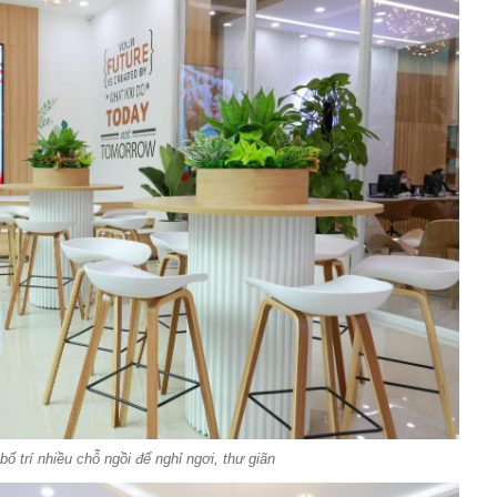
ố trí nhiều chỗ ngồi để nghỉ ngơi, thư giãn