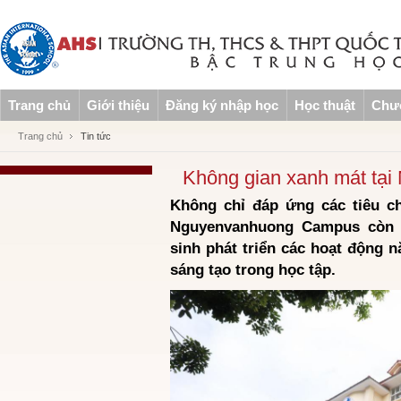
Trang chủ
Giới thiệu
Đăng ký nhập học
Học thuật
Chươ
Trang chủ
Tin tức
Không gian xanh mát tạ
Không chỉ đáp ứng các tiêu c
Nguyenvanhuong Campus còn l
sinh phát triển các hoạt động n
sáng tạo trong học tập.