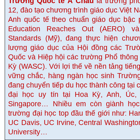
Trường Quốc tế Á Châu
là trường phổ
12, đào tạo chương trình giáo dục Việt 
Anh quốc tế theo chuẩn giáo dục bậc 
Education Reaches Out (AERO) v
Standards (Mỹ), đang thực hiện chươn
lượng giáo dục của Hội đồng các Trườ
Quốc và Hiệp hội các trường Phổ thông
Kỳ (WASC). Với lợi thế về nền tảng tiếng
vững chắc, hàng ngàn học sinh Trườn
đang chuyển tiếp du học thành công tại 
đại học uy tín tại Hoa Kỳ, Anh, Úc
Singapore… Nhiều em còn giành họ
trường đại học top đầu thế giới như: Ha
UC Davis, UC Irvine, Central Washingto
University…