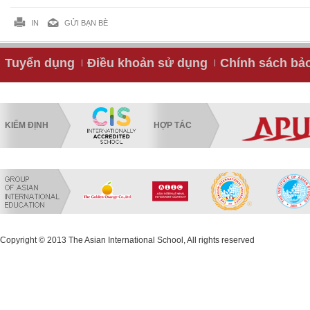
IN
GỬI BẠN BÈ
Tuyển dụng
Điều khoản sử dụng
Chính sách bả
KIỂM ĐỊNH
HỢP TÁC
Copyright © 2013 The Asian International School, All rights reserved