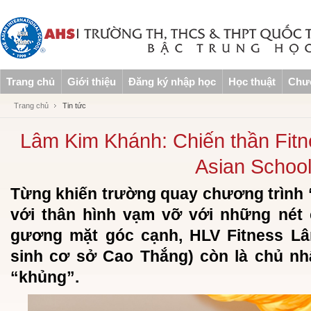
Trang chủ
Giới thiệu
Đăng ký nhập học
Học thuật
Chươ
Trang chủ
Tin tức
Lâm Kim Khánh: Chiến thần Fitn
Asian Schoo
Từng khiến trường quay chương trình “
với thân hình vạm vỡ với những nét
gương mặt góc cạnh, HLV Fitness L
sinh cơ sở Cao Thắng) còn là chủ nh
“khủng”.