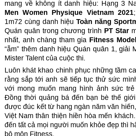
mang về không ít danh hiệu: Hạng 3 Na
Men Women Physique Vietnam 2021
1m72 cùng danh hiệu
Toàn năng Sport
Quán quân trong chương trình
PT Star
m
nhất, anh chàng tham gia
Fitness Mode
“ẵm” thêm danh hiệu Quán quân 1, giải Mi
Mister Talent của cuộc thi.
Luôn khát khao chinh phục những tầm c
rằng sắp tới anh sẽ tiếp tục thử sức mìn
với mong muốn mang hình ảnh sức trẻ v
Đồng thời quảng bá đến bạn bè thế giới
được đúc kết từ hang ngàn năm văn hiến
Việt Nam thân thiện hiền hòa mến khách
đến tất cả mọi người muốn khỏe đẹp thì h
bộ môn Fitness.