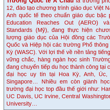
Trường Quốc tế Á Châu
là trường phổ
12, đào tạo chương trình giáo dục Việt 
Anh quốc tế theo chuẩn giáo dục bậc 
Education Reaches Out (AERO) v
Standards (Mỹ), đang thực hiện chươn
lượng giáo dục của Hội đồng các Trườ
Quốc và Hiệp hội các trường Phổ thông
Kỳ (WASC). Với lợi thế về nền tảng tiếng
vững chắc, hàng ngàn học sinh Trườn
đang chuyển tiếp du học thành công tại 
đại học uy tín tại Hoa Kỳ, Anh, Úc
Singapore… Nhiều em còn giành họ
trường đại học top đầu thế giới như: Ha
UC Davis, UC Irvine, Central Washingto
University…