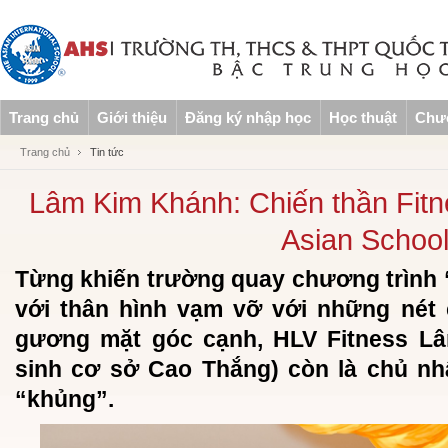
Trang chủ
Giới thiệu
Đăng ký nhập học
Học thuật
Chươ
Trang chủ
Tin tức
Lâm Kim Khánh: Chiến thần Fitn
Asian Schoo
Từng khiến trường quay chương trình “
với thân hình vạm vỡ với những nét
gương mặt góc cạnh, HLV Fitness L
sinh cơ sở Cao Thắng) còn là chủ nh
“khủng”.