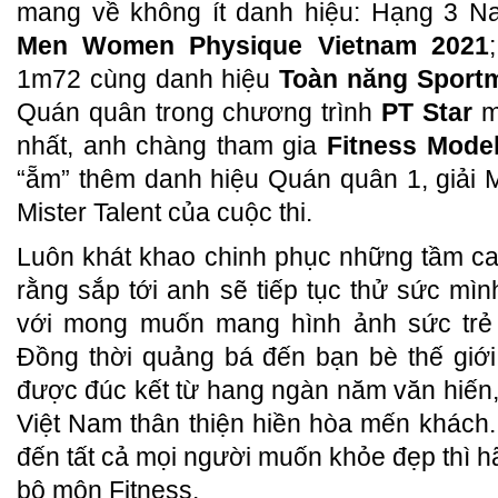
mang về không ít danh hiệu: Hạng 3 Na
Men Women Physique Vietnam 2021
1m72 cùng danh hiệu
Toàn năng Sport
Quán quân trong chương trình
PT Star
m
nhất, anh chàng tham gia
Fitness Mode
“ẵm” thêm danh hiệu Quán quân 1, giải Mi
Mister Talent của cuộc thi.
Luôn khát khao chinh phục những tầm c
rằng sắp tới anh sẽ tiếp tục thử sức mìn
với mong muốn mang hình ảnh sức trẻ v
Đồng thời quảng bá đến bạn bè thế giới
được đúc kết từ hang ngàn năm văn hiến
Việt Nam thân thiện hiền hòa mến khách
đến tất cả mọi người muốn khỏe đẹp thì h
bộ môn Fitness.