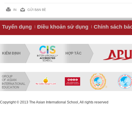
IN
GỬI BẠN BÈ
Tuyển dụng
Điều khoản sử dụng
Chính sách bả
KIỂM ĐỊNH
HỢP TÁC
Copyright © 2013 The Asian International School, All rights reserved