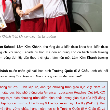
Khánh (trái) khi còn học tập tại trường
an School
,
Lâm Kim Khánh
cho rằng đó là kiến thức khoa học, kiến thức
ng chỉ khi sang Canada du học mà còn áp dụng cho cả hành trình trưởng
ệm sống tích lũy dần theo thời gian, làm nên một
Lâm Kim Khánh
trưởng
Khánh
muốn nhắn gửi với học sinh
Trường Quốc tế Á Châu
, anh chỉ nói
à cố gắng thực hiện nó. Thành công sẽ tìm đến với bạn!
”
hông từ lớp 1 đến lớp 12, đào tạo chương trình giáo dục Việt Nam và
ẩn giáo dục bậc phổ thông của American Education Reaches Out (AERO)
ng thực hiện chương trình kiểm định chất lượng giáo dục của Hội đồng
Hiệp hội các trường Phổ thông & Đại học miền Tây Hoa Kỳ (WASC). Với
 và kỹ năng vững chắc, hàng ngàn học sinh Trường Quốc tế Á Châu đã và