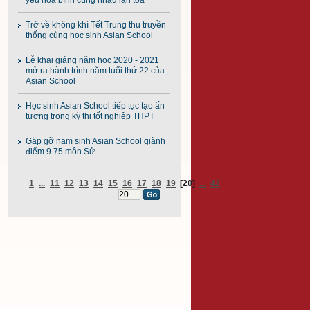
yêu hòa bình cùng nhau lan tỏa
Trở về không khí Tết Trung thu truyền
thống cùng học sinh Asian School
Lễ khai giảng năm học 2020 - 2021
mở ra hành trình năm tuổi thứ 22 của
Asian School
Học sinh Asian School tiếp tục tạo ấn
tượng trong kỳ thi tốt nghiệp THPT
Gặp gỡ nam sinh Asian School giành
điểm 9.75 môn Sử
1
...
11
12
13
14
15
16
17
18
19
[20]
...
42