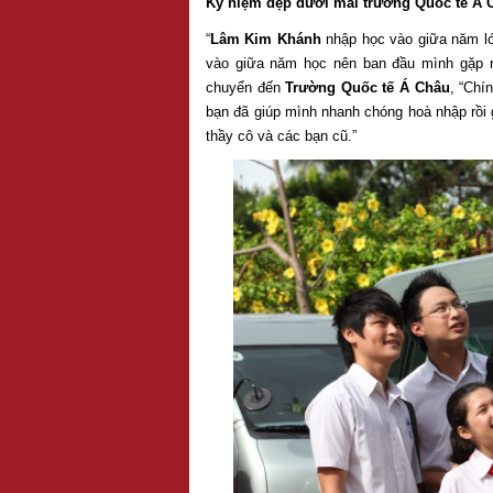
Kỷ niệm đẹp dưới mái trường Quốc tế Á 
“
Lâm Kim Khánh
nhập học vào giữa năm lớ
vào giữa năm học nên ban đầu mình gặp r
chuyển đến
Trường Quốc tế Á Châu
, “Chí
bạn đã giúp mình nhanh chóng hoà nhập rồi gh
thầy cô và các bạn cũ.”