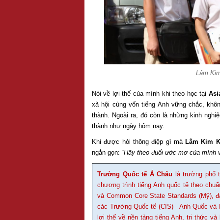
Lâm Kim 
Nói về lợi thế của mình khi theo học tại
Asi
xã hội cùng vốn tiếng Anh vững chắc, khô
thành. Ngoài ra, đó còn là những kinh nghi
thành như ngày hôm nay.
Khi được hỏi thông điệp gì mà
Lâm Kim 
ngắn gọn: “
Hãy theo đuổi ước mơ của mình v
Trường Quốc tế Á Châu
là trường phổ t
chương trình tiếng Anh quốc tế theo chu
và Common Core State Standards (Mỹ), đa
các Trường Quốc tế (CIS) - Anh Quốc và 
lợi thế về nền tảng tiếng Anh, tri thức