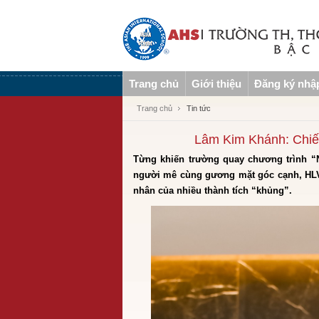
Trang chủ
Giới thiệu
Đăng ký nhậ
Trang chủ
Tin tức
Lâm Kim Khánh: Chiến
Từng khiến trường quay chương trình “N
người mê cùng gương mặt góc cạnh, HLV
nhân của nhiều thành tích “khủng”.