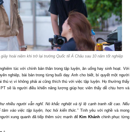
giây hoài niệm khi trở lại trường Quốc tế Á Châu sau 10 năm tốt nghiệp
nghiêm túc với chính bản thân trong tập luyện, ăn uống hay sinh hoạt. Với
yên nghiệp, bài bản trong từng buổi dạy. Anh cho biết, bí quyết một người
ải thú vị vì không phải ai cũng thích thú với việc tập luyện. Họ thường thấy
 PT sẽ là người điều khiển năng lượng giúp học viên thấy dễ chịu hơn và
ư nhiều người vẫn nghĩ. Nó khắc nghiệt và tỷ lệ cạnh tranh rất cao. Nếu
 tâm vào việc tập luyện, học hỏi kiến thức.
” Tình yêu với nghề và mong
 người xung quanh đã tiếp thêm sức mạnh để
Kim Khánh
chinh phục từng