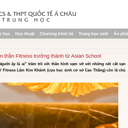
p học
Học thuật
Chương trình hè
Trang học sinh
Ấn ph
 thần Fitness trưởng thành từ Asian School
gười ấy là ai” trầm trồ với thân hình vạm vỡ với những nét cắt vạn
 Fitness Lâm Kim Khánh (cựu học sinh cơ sở Cao Thắng) còn là chủ