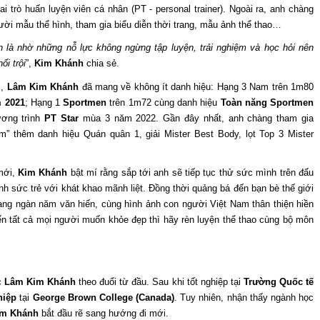
i trò huấn luyện viên cá nhân (PT - personal trainer). Ngoài ra, anh chàng
ời mẫu thể hình, tham gia biểu diễn thời trang, mẫu ảnh thể thao…
h là nhờ những nỗ lực không ngừng tập luyện, trải nghiệm và học hỏi nên
ổi trội
”,
Kim Khánh
chia sẻ.
s,
Lâm Kim Khánh
đã mang về không ít danh hiệu: Hạng 3 Nam trên 1m80
 2021
; Hạng 1
Sportmen
trên 1m72 cùng danh hiệu
Toàn năng Sportmen
ương trình
PT Star
mùa 3 năm 2022. Gần đây nhất, anh chàng tham gia
” thêm danh hiệu Quán quân 1, giải Mister Best Body, lọt Top 3 Mister
mới,
Kim Khánh
bật mí rằng sắp tới anh sẽ tiếp tục thử sức mình trên đấu
 sức trẻ với khát khao mãnh liệt. Đồng thời quảng bá đến bạn bè thế giới
ang ngàn năm văn hiến, cùng hình ảnh con người Việt Nam thân thiện hiền
 tất cả mọi người muốn khỏe đẹp thì hãy rèn luyện thể thao cùng bộ môn
c
Lâm Kim Khánh
theo đuổi từ đầu. Sau khi tốt nghiệp tại
Trường Quốc tế
hiệp
tại
George Brown College (Canada)
. Tuy nhiên, nhận thấy ngành học
im Khánh
bắt đầu rẽ sang hướng đi mới.