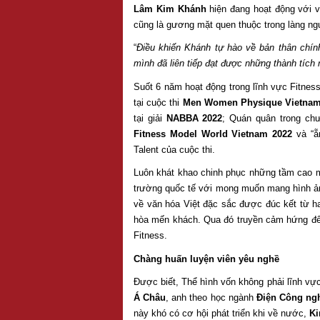
Lâm Kim Khánh
hiện đang hoạt động với va
cũng là gương mặt quen thuộc trong làng ngư
“
Điều khiến Khánh tự hào về bản thân chín
mình đã liên tiếp đạt được những thành tích n
Suốt 6 năm hoạt động trong lĩnh vực Fitnes
tại cuộc thi
Men Women Physique Vietnam
tại giải
NABBA 2022
; Quán quân trong ch
Fitness Model World Vietnam 2022
và “ẵm
Talent của cuộc thi.
Luôn khát khao chinh phục những tầm cao 
trường quốc tế với mong muốn mang hình ảnh
về văn hóa Việt đặc sắc được đúc kết từ h
hòa mến khách. Qua đó truyền cảm hứng đến
Fitness.
Chàng huấn luyện viên yêu nghề
Được biết, Thể hình vốn không phải lĩnh vự
Á Châu
, anh theo học ngành
Điện Công ng
này khó có cơ hội phát triển khi về nước,
K