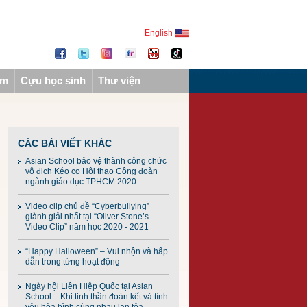
English
ẩm
Cựu học sinh
Thư viện
CÁC BÀI VIẾT KHÁC
Asian School bảo vệ thành công chức
vô địch Kéo co Hội thao Công đoàn
ngành giáo dục TPHCM 2020
Video clip chủ đề “Cyberbullying”
giành giải nhất tại “Oliver Stone’s
Video Clip” năm học 2020 - 2021
“Happy Halloween” – Vui nhộn và hấp
dẫn trong từng hoạt động
Ngày hội Liên Hiệp Quốc tại Asian
School – Khi tinh thần đoàn kết và tình