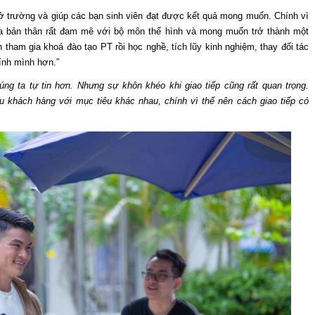
 ở trường và giúp các bạn sinh viên đạt được kết quả mong muốn. Chính vì
ra bản thân rất đam mê với bộ môn thể hình và mong muốn trở thành một
tham gia khoá đào tạo PT rồi học nghề, tích lũy kinh nghiệm, thay đổi tác
ính mình hơn.”
ng ta tự tin hơn. Nhưng sự khôn khéo khi giao tiếp cũng rất quan trọng.
ểu khách hàng với mục tiêu khác nhau, chính vì thế nên cách giao tiếp có