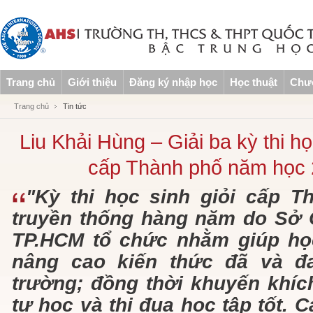
Trang chủ
Giới thiệu
Đăng ký nhập học
Học thuật
Chươ
Trang chủ
Tin tức
Liu Khải Hùng – Giải ba kỳ thi họ
cấp Thành phố năm học 
"Kỳ thi học sinh giỏi cấp T
truyền thống hàng năm do Sở 
TP.HCM tổ chức nhằm giúp họ
nâng cao kiến thức đã và đ
trường; đồng thời khuyến khíc
tự học và thi đua học tập tốt.