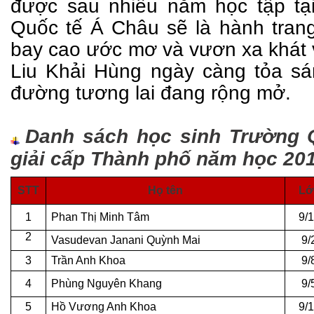
được sau nhiều năm học tập tạ
Quốc tế Á Châu sẽ là hành tran
bay cao ước mơ và vươn xa khát
Liu Khải Hùng ngày càng tỏa sá
đường tương lai đang rộng mở.
Danh sách học sinh Trường 
giải cấp Thành phố năm học 201
STT
Họ tên
Lớ
1
Phan Thị Minh Tâm
9/
2
Vasudevan Janani Quỳnh Mai
9/
3
Trần Anh Khoa
9/
4
Phùng Nguyên Khang
9/
5
Hồ Vương Anh Khoa
9/