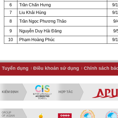
6
Trần Chấn Hưng
9/
7
Liu Khải Hùng
9/
8
Trần Ngọc Phương Thảo
9/
9
Nguyễn Duy Hải Đăng
9/
10
Phạm Hoàng Phúc
9/
Tuyển dụng
Điều khoản sử dụng
Chính sách bả
KIỂM ĐỊNH
HỢP TÁC