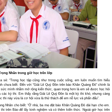
Trọng Nhân trong giờ học trên lớp
a sẻ: “Trong học tập cũng như trong cuộc sống, em luôn muốn tìm hiểu
h chưa biết. Đến với “Giải Lê Quý Đôn trên báo Khăn Quàng Đỏ” chính là
ử sức mình nhằm mở rộng kiến thức, quan trọng hơn là em sẽ được học hỏi
a các kỳ thi. Em thấy rằng Giải Lê Quý Đôn là một kỳ thi khó, nhưng càng
 thi này vừa là cơ hội vừa là thử thách để em nỗ lực và phấn đấu”.
rọng Nhân cho biết: “Ở nhà, ba mẹ đặt báo Khăn Quàng Đỏ dài hạn cho em.
hi trên Báo để lấy kinh nghiệm và có thêm kiến thức. Ngoài giờ học trên