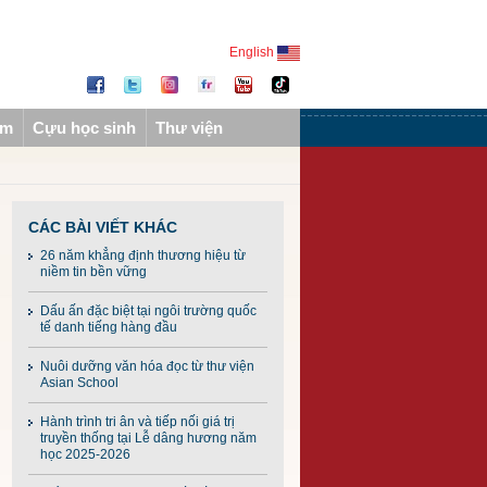
English
ẩm
Cựu học sinh
Thư viện
CÁC BÀI VIẾT KHÁC
26 năm khẳng định thương hiệu từ
niềm tin bền vững
Dấu ấn đặc biệt tại ngôi trường quốc
tế danh tiếng hàng đầu
Nuôi dưỡng văn hóa đọc từ thư viện
Asian School
Hành trình tri ân và tiếp nối giá trị
truyền thống tại Lễ dâng hương năm
học 2025-2026