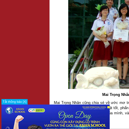
Mai Trọng Nhân
Tắt thông báo [X]
Mai Trọng Nhân cũng chia sẻ về ước mơ trở
mình, em sẽ phải cố gắng học thật tốt, phấ
tập, có thể đạt được ước mơ của mình, và
hào của Trường Quốc tế Á Châu.