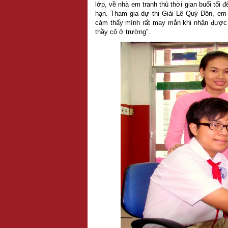
lớp, về nhà em tranh thủ thời gian buổi tối
hạn. Tham gia dự thi Giải Lê Quý Đôn, em 
cảm thấy mình rất may mắn khi nhận được 
thầy cô ở trường”.