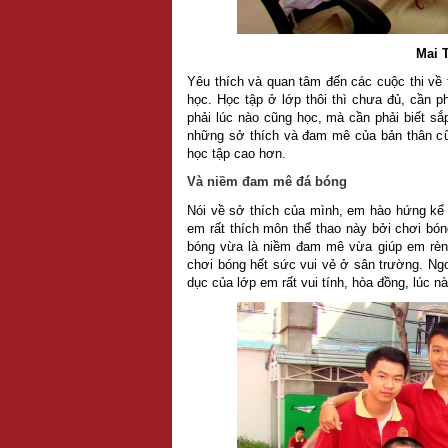
Mai 
Yêu thích và quan tâm đến các cuộc thi về 
học. Học tập ở lớp thôi thì chưa đủ, cần ph
phải lúc nào cũng học, mà cần phải biết sắ
những sở thích và đam mê của bản thân cũn
học tập cao hơn.
Và niềm đam mê đá bóng
Nói về sở thích của mình, em hào hứng kể
em rất thích môn thể thao này bởi chơi bó
bóng vừa là niềm đam mê vừa giúp em rèn l
chơi bóng hết sức vui vẻ ở sân trường. Ngo
dục của lớp em rất vui tính, hòa đồng, lúc 