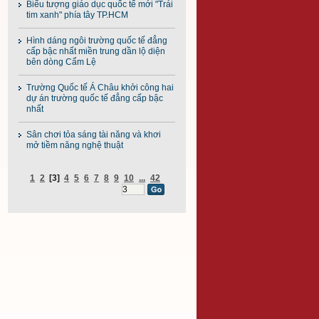
Biểu tượng giáo dục quốc tế mới "Trái
tim xanh" phía tây TP.HCM
Hình dáng ngôi trường quốc tế đẳng
cấp bậc nhất miền trung dần lộ diện
bên dòng Cẩm Lệ
Trường Quốc tế Á Châu khởi công hai
dự án trường quốc tế đẳng cấp bậc
nhất
Sân chơi tỏa sáng tài năng và khơi
mở tiềm năng nghệ thuật
1
2
[3]
4
5
6
7
8
9
10
...
42