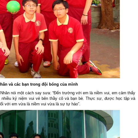
hân và các bạn trong đội bóng của mình
 Nhân nói một cách say sưa: “Đến trường với em là niềm vui, em cảm thấy
 nhiều kỷ niệm vui vẻ bên thầy cô và bạn bè. Thực sự, được học tập và
i với em vừa là niềm vui vừa là sự tự hào”.