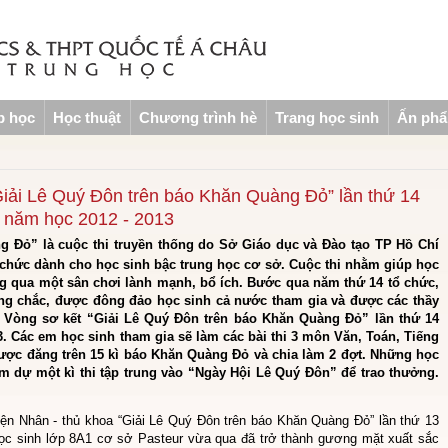
p học
Học thuật
Chương trình hè
Trang học sinh
Ấn ph
“Giải Lê Quý Đôn trên báo Khăn Quàng Đỏ” lần thứ 14
năm học 2012 - 2013
g Đỏ” là cuộc thi truyền thống do Sở Giáo dục và Đào tạo TP Hồ Chí
chức dành cho học sinh bậc trung học cơ sở. Cuộc thi nhằm giúp học
ng qua một sân chơi lành mạnh, bổ ích. Bước qua năm thứ 14 tổ chức,
ững chắc, được đông đảo học sinh cả nước tham gia và được các thầy
 Vòng sơ kết “Giải Lê Quý Đôn trên báo Khăn Quàng Đỏ” lần thứ 14
3. Các em học sinh tham gia sẽ làm các bài thi 3 môn Văn, Toán, Tiếng
được đăng trên 15 kì báo Khăn Quàng Đỏ và chia làm 2 đợt. Những học
 dự một kì thi tập trung vào “Ngày Hội Lê Quý Đôn” để trao thưởng.
iện Nhân - thủ khoa “Giải Lê Quý Đôn trên báo Khăn Quàng Đỏ” lần thứ 13
ọc sinh lớp 8A1 cơ sở Pasteur vừa qua đã trở thành gương mặt xuất sắc