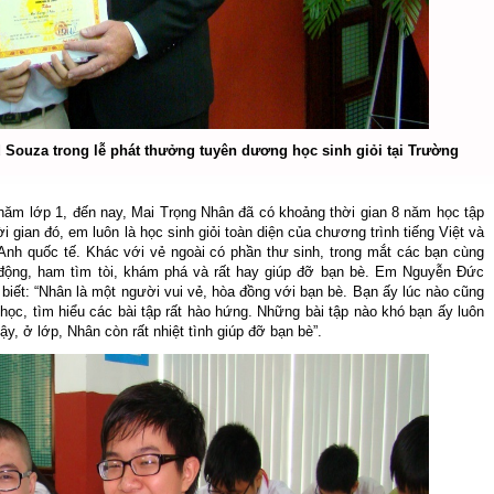
Souza trong lễ phát thưởng tuyên dương học sinh giỏi tại Trường
i
năm lớp 1, đến nay, Mai Trọng Nhân đã có khoảng thời gian 8 năm học tập
i gian đó, em luôn là học sinh giỏi toàn diện của chương trình tiếng Việt và
g Anh quốc tế. Khác với vẻ ngoài có phần thư sinh, trong mắt các bạn cùng
 động, ham tìm tòi, khám phá và rất hay giúp đỡ bạn bè. Em Nguyễn Đức
biết: “Nhân là một người vui vẻ, hòa đồng với bạn bè. Bạn ấy lúc nào cũng
học, tìm hiểu các bài tập rất hào hứng. Những bài tập nào khó bạn ấy luôn
y, ở lớp, Nhân còn rất nhiệt tình giúp đỡ bạn bè”.