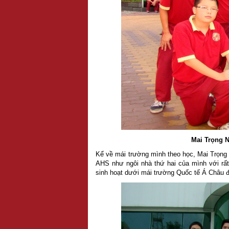
Mai Trọng N
Kể về mái trường mình theo học, Mai Trọng
AHS như ngôi nhà thứ hai của mình với rất
sinh hoạt dưới mái trường Quốc tế Á Châu đố