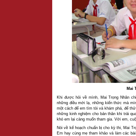
Mai 
Khi được hỏi về mình, Mai Trọng Nhân chi
những điều mới lạ, những kiến thức mà mìn
một cách để em tìm tòi và khám phá, để th
những kinh nghiệm cho bản thân khi trải qu
khó em lại càng muốn tham gia. Với em, cuộc
Nói về kế hoạch chuẩn bị cho kỳ thi, Mai T
Em hay cùng mẹ tham khảo và làm các bài t