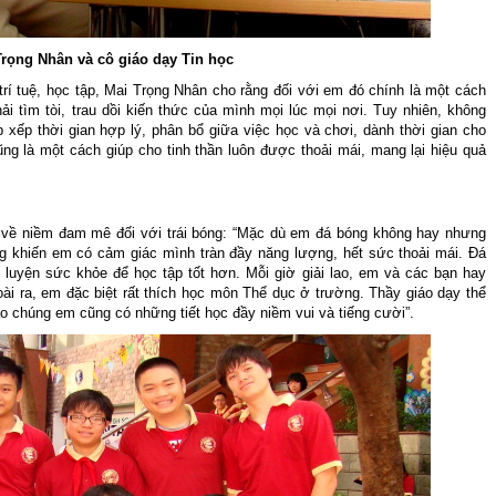
Trọng Nhân và cô giáo dạy Tin học
trí tuệ, học tập, Mai Trọng Nhân cho rằng đối với em đó chính là một cách
ải tìm tòi, trau dồi kiến thức của mình mọi lúc mọi nơi. Tuy nhiên, không
p xếp thời gian hợp lý, phân bổ giữa việc học và chơi, dành thời gian cho
g là một cách giúp cho tinh thần luôn được thoải mái, mang lại hiệu quả
 về niềm đam mê đối với trái bóng: “Mặc dù em đá bóng không hay nhưng
ng khiến em có cảm giác mình tràn đầy năng lượng, hết sức thoải mái. Đá
uyện sức khỏe để học tập tốt hơn. Mỗi giờ giải lao, em và các bạn hay
ài ra, em đặc biệt rất thích học môn Thể dục ở trường. Thầy giáo dạy thể
nào chúng em cũng có những tiết học đầy niềm vui và tiếng cười”.