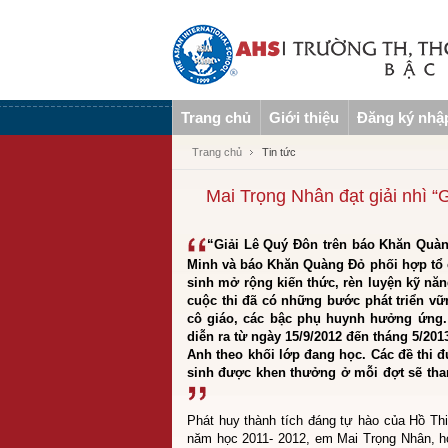
Trang chủ
Giới thiệu
Đăng ký nhậ
Trang chủ
Tin tức
Mai Trọng Nhân đạt giải nhì 
“Giải Lê Quý Đôn trên báo Khăn Quàn
Minh và báo Khăn Quàng Đỏ phối hợp tổ 
sinh mở rộng kiến thức, rèn luyện kỹ nă
cuộc thi đã có những bước phát triển v
cô giáo, các bậc phụ huynh hưởng ứng.
diễn ra từ ngày 15/9/2012 đến tháng 5/201
Anh theo khối lớp đang học. Các đề thi 
sinh được khen thưởng ở mỗi đợt sẽ tham
Phát huy thành tích đáng tự hào của Hồ Th
năm học 2011- 2012, em Mai Trọng Nhân, h