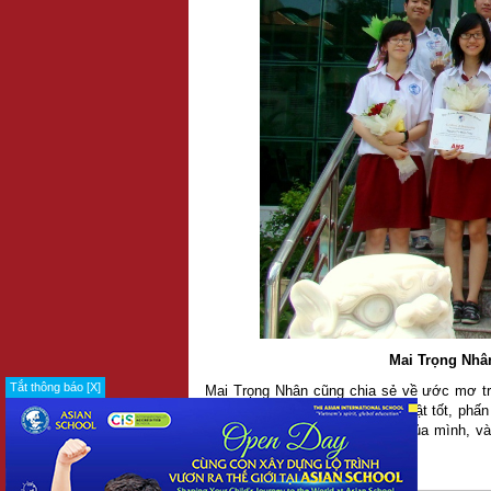
Mai Trọng Nhân
Tắt thông báo [X]
Mai Trọng Nhân cũng chia sẻ về ước mơ trở
mình, em sẽ phải cố gắng học thật tốt, phấ
tập, có thể đạt được ước mơ của mình, và
hào của Trường Quốc tế Á Châu.