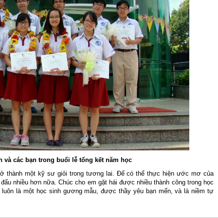
 và các bạn trong buổi lễ tổng kết năm học
 thành một kỹ sư giỏi trong tương lai. Để có thể thực hiện ước mơ của
n đấu nhiều hơn nữa. Chúc cho em gặt hái được nhiều thành công trong học
 luôn là một học sinh gương mẫu, được thầy yêu bạn mến, và là niềm tự