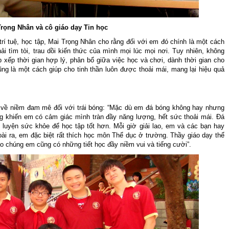
Trọng Nhân và cô giáo dạy Tin học
trí tuệ, học tập, Mai Trọng Nhân cho rằng đối với em đó chính là một cách
ải tìm tòi, trau dồi kiến thức của mình mọi lúc mọi nơi. Tuy nhiên, không
p xếp thời gian hợp lý, phân bổ giữa việc học và chơi, dành thời gian cho
g là một cách giúp cho tinh thần luôn được thoải mái, mang lại hiệu quả
 về niềm đam mê đối với trái bóng: “Mặc dù em đá bóng không hay nhưng
ng khiến em có cảm giác mình tràn đầy năng lượng, hết sức thoải mái. Đá
uyện sức khỏe để học tập tốt hơn. Mỗi giờ giải lao, em và các bạn hay
ài ra, em đặc biệt rất thích học môn Thể dục ở trường. Thầy giáo dạy thể
nào chúng em cũng có những tiết học đầy niềm vui và tiếng cười”.