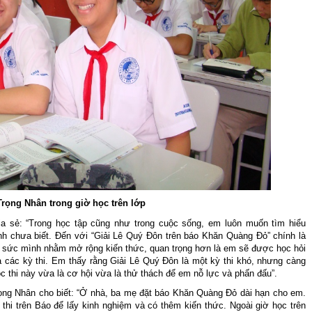
Trọng Nhân trong giờ học trên lớp
a sẻ: “Trong học tập cũng như trong cuộc sống, em luôn muốn tìm hiểu
h chưa biết. Đến với “Giải Lê Quý Đôn trên báo Khăn Quàng Đỏ” chính là
ử sức mình nhằm mở rộng kiến thức, quan trọng hơn là em sẽ được học hỏi
a các kỳ thi. Em thấy rằng Giải Lê Quý Đôn là một kỳ thi khó, nhưng càng
 thi này vừa là cơ hội vừa là thử thách để em nỗ lực và phấn đấu”.
rọng Nhân cho biết: “Ở nhà, ba mẹ đặt báo Khăn Quàng Đỏ dài hạn cho em.
hi trên Báo để lấy kinh nghiệm và có thêm kiến thức. Ngoài giờ học trên