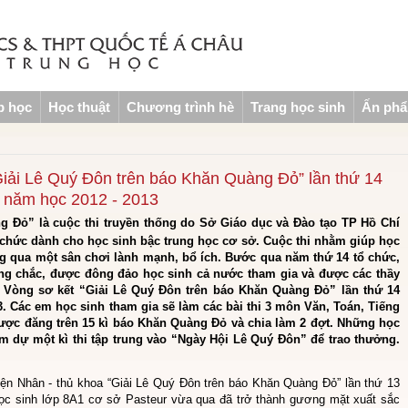
p học
Học thuật
Chương trình hè
Trang học sinh
Ấn ph
“Giải Lê Quý Đôn trên báo Khăn Quàng Đỏ” lần thứ 14
năm học 2012 - 2013
g Đỏ” là cuộc thi truyền thống do Sở Giáo dục và Đào tạo TP Hồ Chí
chức dành cho học sinh bậc trung học cơ sở. Cuộc thi nhằm giúp học
ng qua một sân chơi lành mạnh, bổ ích. Bước qua năm thứ 14 tổ chức,
ững chắc, được đông đảo học sinh cả nước tham gia và được các thầy
 Vòng sơ kết “Giải Lê Quý Đôn trên báo Khăn Quàng Đỏ” lần thứ 14
3. Các em học sinh tham gia sẽ làm các bài thi 3 môn Văn, Toán, Tiếng
được đăng trên 15 kì báo Khăn Quàng Đỏ và chia làm 2 đợt. Những học
 dự một kì thi tập trung vào “Ngày Hội Lê Quý Đôn” để trao thưởng.
iện Nhân - thủ khoa “Giải Lê Quý Đôn trên báo Khăn Quàng Đỏ” lần thứ 13
ọc sinh lớp 8A1 cơ sở Pasteur vừa qua đã trở thành gương mặt xuất sắc