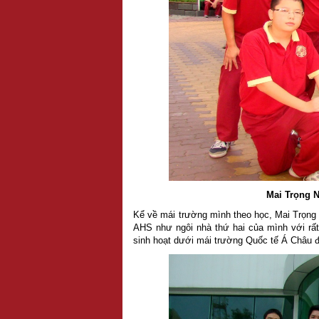
Mai Trọng N
Kể về mái trường mình theo học, Mai Trọng
AHS như ngôi nhà thứ hai của mình với rất
sinh hoạt dưới mái trường Quốc tế Á Châu đố