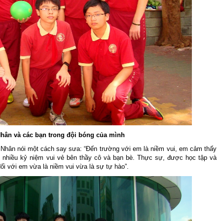
hân và các bạn trong đội bóng của mình
 Nhân nói một cách say sưa: “Đến trường với em là niềm vui, em cảm thấy
 nhiều kỷ niệm vui vẻ bên thầy cô và bạn bè. Thực sự, được học tập và
i với em vừa là niềm vui vừa là sự tự hào”.