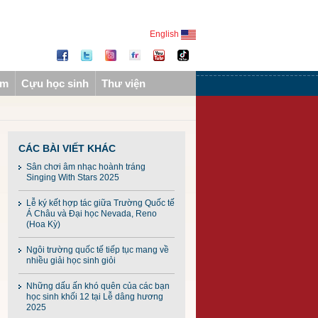
English
ẩm
Cựu học sinh
Thư viện
CÁC BÀI VIẾT KHÁC
Sân chơi âm nhạc hoành tráng
Singing With Stars 2025
Lễ ký kết hợp tác giữa Trường Quốc tế
Á Châu và Đại học Nevada, Reno
(Hoa Kỳ)
Ngôi trường quốc tế tiếp tục mang về
nhiều giải học sinh giỏi
Những dấu ấn khó quên của các bạn
học sinh khối 12 tại Lễ dâng hương
2025