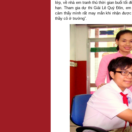
lớp, về nhà em tranh thủ thời gian buổi tối
hạn. Tham gia dự thi Giải Lê Quý Đôn, em 
cảm thấy mình rất may mắn khi nhận được 
thầy cô ở trường”.