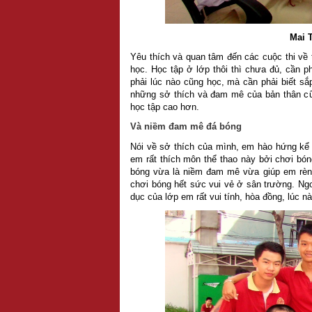
Mai 
Yêu thích và quan tâm đến các cuộc thi về 
học. Học tập ở lớp thôi thì chưa đủ, cần ph
phải lúc nào cũng học, mà cần phải biết sắ
những sở thích và đam mê của bản thân cũn
học tập cao hơn.
Và niềm đam mê đá bóng
Nói về sở thích của mình, em hào hứng kể
em rất thích môn thể thao này bởi chơi bó
bóng vừa là niềm đam mê vừa giúp em rèn l
chơi bóng hết sức vui vẻ ở sân trường. Ngo
dục của lớp em rất vui tính, hòa đồng, lúc 