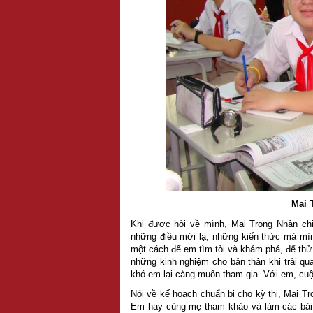
Mai 
Khi được hỏi về mình, Mai Trọng Nhân chi
những điều mới lạ, những kiến thức mà mìn
một cách để em tìm tòi và khám phá, để th
những kinh nghiệm cho bản thân khi trải qu
khó em lại càng muốn tham gia. Với em, cuộc
Nói về kế hoạch chuẩn bị cho kỳ thi, Mai T
Em hay cùng mẹ tham khảo và làm các bài t