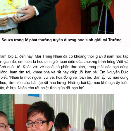
Souza trong lễ phát thưởng tuyên dương học sinh giỏi tại Trường
i
năm lớp 1, đến nay, Mai Trọng Nhân đã có khoảng thời gian 8 năm học tập
i gian đó, em luôn là học sinh giỏi toàn diện của chương trình tiếng Việt và
g Anh quốc tế. Khác với vẻ ngoài có phần thư sinh, trong mắt các bạn cùng
 động, ham tìm tòi, khám phá và rất hay giúp đỡ bạn bè. Em Nguyễn Đức
biết: “Nhân là một người vui vẻ, hòa đồng với bạn bè. Bạn ấy lúc nào cũng
học, tìm hiểu các bài tập rất hào hứng. Những bài tập nào khó bạn ấy luôn
y, ở lớp, Nhân còn rất nhiệt tình giúp đỡ bạn bè”.