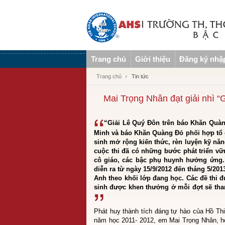
Trang chủ
Giới thiệu
Đăng ký nhậ
Trang chủ
Tin tức
Mai Trọng Nhân đạt giải nhì 
“Giải Lê Quý Đôn trên báo Khăn Quàn
Minh và báo Khăn Quàng Đỏ phối hợp tổ 
sinh mở rộng kiến thức, rèn luyện kỹ nă
cuộc thi đã có những bước phát triển v
cô giáo, các bậc phụ huynh hưởng ứng.
diễn ra từ ngày 15/9/2012 đến tháng 5/201
Anh theo khối lớp đang học. Các đề thi 
sinh được khen thưởng ở mỗi đợt sẽ tham
Phát huy thành tích đáng tự hào của Hồ Th
năm học 2011- 2012, em Mai Trọng Nhân, h