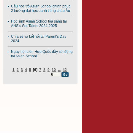
Cậu học trò Asian School chinh phục
2 trường đại học danh tiếng châu Âu
Học sinh Asian School tỏa sáng tại
AHS’s Got Talent 2024-2025
Chia sẻ và kết nối tại Parent’s Day
2024
Ngày hội Liên Hợp Quốc đầy sôi động
tại Asian School
1
2
3
4
5
[6]
7
8
9
10
...
42